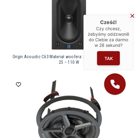
Cześć!
Czy chcesz,
żebyśmy oddzwonili
do Ciebie za darmo
w
28
sekund?
Origin Acoustic C63 Materiał woofera: Polipropylen Moc RMS:
TAK
25 – 110 W