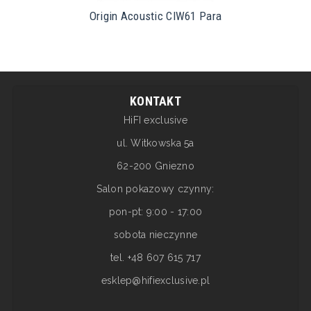
Origin Acoustic CIW61 Para
KONTAKT
HiFI exclusive
ul. Witkowska 5a
62-200 Gniezno
Salon pokazowy czynny:
pon-pt: 9:00 - 17:00
sobota nieczynne
tel. +48 607 615 717
esklep@hifiexclusive.pl