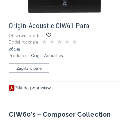
Origin Acoustic CIW61 Para
Obserwuj produkt:
Dodaj recenzję:
26199
Producent:
Origin Acoustics
Zapytaj o cenę
Pliki do pobrania
CIW60's – Composer Collection