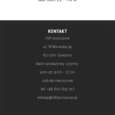
KONTAKT
HiFI exclusive
ul. Witkowska 5a
62-200 Gniezno
Salon pokazowy czynny:
pon-pt: 9:00 - 17:00
sobota nieczynne
tel. +48 607 615 717
esklep@hifiexclusive.pl