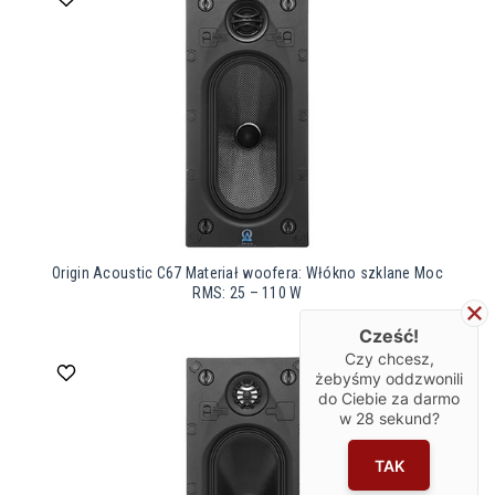
Origin Acoustic C67 Materiał woofera: Włókno szklane Moc
RMS: 25 – 110 W
Cześć!
Czy chcesz,
żebyśmy oddzwonili
do Ciebie za darmo
w
28
sekund?
TAK