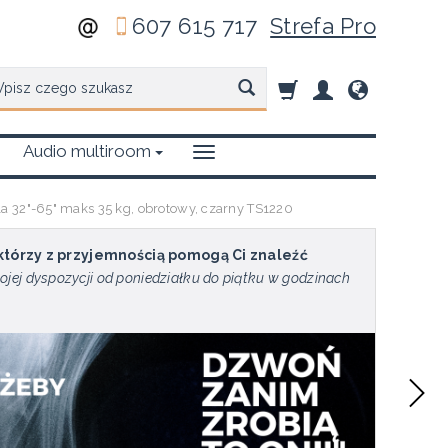
607 615 717
Strefa Pro
zukaj
Audio multiroom
 32"-65" maks 35 kg, obrotowy, czarny TS1220
 którzy z przyjemnością pomogą Ci znaleźć
ojej dyspozycji od poniedziałku do piątku w godzinach