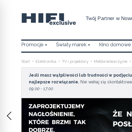
Twój Partner w Nowo
Promocje
Światy marek
Kino domowe
Start
Elektronika
TV i projektory
Meble telewizyjne
Jeśli masz wątpliwości lub trudności w podjęci
najlepsze rozwiązanie.
Nie wahaj się skontaktowa
09:00 - 17:00