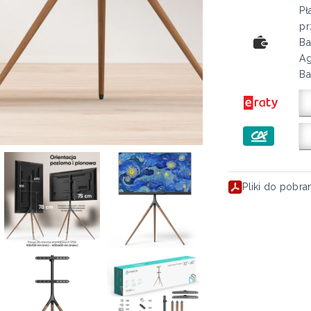
Pł
pr
Ba
Ag
Ba
Pliki do pobra