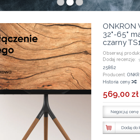
ONKRON We
32"-65" m
czarny TS
Obserwuj produkt
Dodaj recenzję:
25862
Producent:
ONKR
Historia ceny
569,00 zł
Negocjuj cenę
Dodaj do 