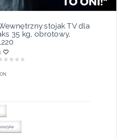
wnętrzny stojak TV dla
aks 35 kg, obrotowy,
1220
:
ON
koszyka