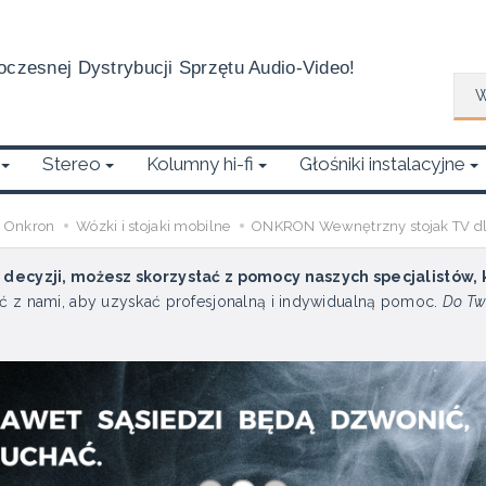
czesnej Dystrybucji Sprzętu Audio-Video!
Wys
Stereo
Kolumny hi-fi
Głośniki instalacyjne
Onkron
Wózki i stojaki mobilne
ONKRON Wewnętrzny stojak TV dla
u decyzji, możesz skorzystać z pomocy naszych specjalistów,
ć z nami, aby uzyskać profesjonalną i indywidualną pomoc.
Do Tw