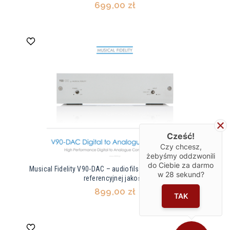
699,00 zł
Cześć!
Czy chcesz,
żebyśmy oddzwonili
do Ciebie za darmo
Musical Fidelity V90-DAC – audiofilski przetwornik C/A o
w
28
sekund?
referencyjnej jakości
899,00 zł
TAK