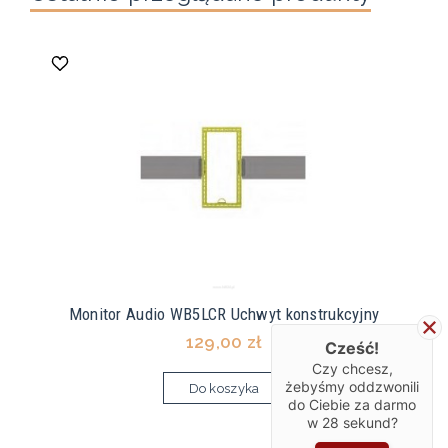
Monitor Audio WB5LCR Uchwyt konstrukcyjny
129,00 zł
Cześć!
Czy chcesz,
żebyśmy oddzwonili
Do koszyka
do Ciebie za darmo
w
28
sekund?