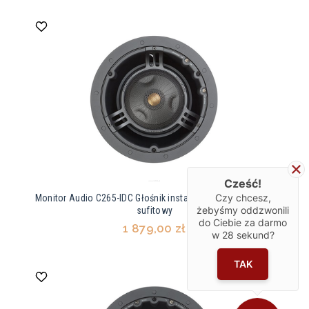
Cześć!
Czy chcesz,
Monitor Audio C265-IDC Głośnik instalacyjny do zabudowy
żebyśmy oddzwonili
sufitowy
do Ciebie za darmo
1 879,00 zł
w
28
sekund?
TAK