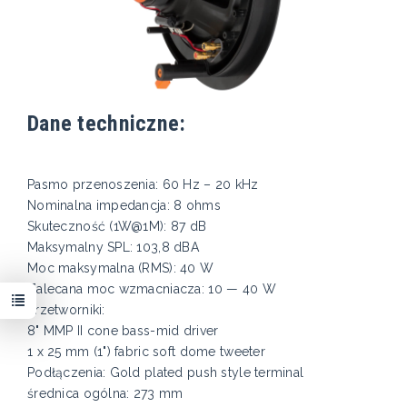
Dane techniczne:
Pasmo przenoszenia: 60 Hz – 20 kHz
Nominalna impedancja: 8 ohms
Skuteczność (1W@1M): 87 dB
Maksymalny SPL: 103,8 dBA
Moc maksymalna (RMS): 40 W
Zalecana moc wzmacniacza: 10 — 40 W
Przetworniki:
8" MMP II cone bass-mid driver
1 x 25 mm (1") fabric soft dome tweeter
Podłączenia: Gold plated push style terminal
średnica ogólna: 273 mm