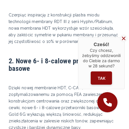
Czerpiąc inspirację z konstrukcji plastra miodu
technologii membrany RDT III z serii Hyphn/Platinum,
nowa membrana HDT wykorzystuje wzór sześciokąta,
aby zakłócić symetrie w pękaniu membrany i przesunąć
jej częstotliwość o 10% w porównaniu do RST II.
Cześć!
Czy chcesz,
żebyśmy oddzwonili
2. Nowe 6- i 8-calowe przetworniki
do Ciebie za darmo
w
28
sekund?
basowe
TAK
Dzięki nowej membranie HDT, C-CAM,
zoptymalizowanemu za pomocą FEA zawieszeniu i
konstrukcjom centrowania oraz zwiększonej długości
cewki, nowe 6- i 8-calowe przetworniki basowe serii
Gold 6G wykazują większą liniowość, redukując
zniekształcenia w zakresie niskich tonów, zapewniając
czystsze i bardziej dynamiczne basy.