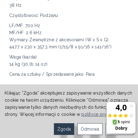
38 Hz
Częstotliwość Podziału
LF/MF: 700 Hz
MF/HF: 2.6 kHz
Wymiary Zewnętrzne z akcesoriami (W x S x G)
447.7 x 230 x 357.3 mm (1715/8 x 91/16 x 141/16”)
Waga (każda)
14 kg (30 lb 14 oz)
Cena za sztukę / Sprzedawane jako: Para
Klikając “Zgoda” akceptujesz zapisywanie wszystkich danych
cookie na twoim urządzeniu. Kliknięcie “Odmowa” oznacza
zapisywanie tylko danych niezbędnych do funkcjonowania
strony. Więcej informacji o cookie w
polityce prywatności
.
Zgoda
Odmowa
Ustawienia