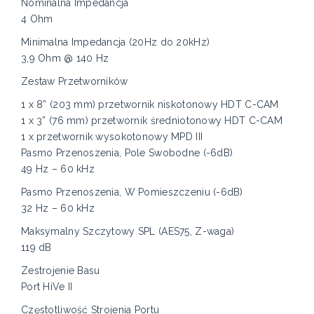
Nominalna Impedancja
4 Ohm
Minimalna Impedancja (20Hz do 20kHz)
3,9 Ohm @ 140 Hz
Zestaw Przetworników
1 x 8” (203 mm) przetwornik niskotonowy HDT C-CAM
1 x 3” (76 mm) przetwornik średniotonowy HDT C-CAM
1 x przetwornik wysokotonowy MPD III
Pasmo Przenoszenia, Pole Swobodne (-6dB)
49 Hz – 60 kHz
Pasmo Przenoszenia, W Pomieszczeniu (-6dB)
32 Hz – 60 kHz
Maksymalny Szczytowy SPL (AES75, Z-waga)
119 dB
Zestrojenie Basu
Port HiVe II
Częstotliwość Strojenia Portu