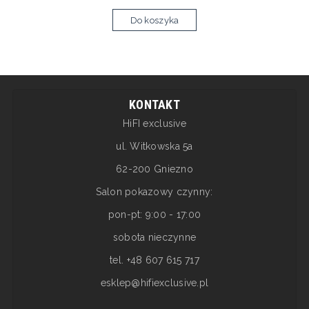
Do koszyka
KONTAKT
HiFI exclusive
ul. Witkowska 5a
62-200 Gniezno
Salon pokazowy czynny:
pon-pt: 9:00 - 17:00
sobota nieczynne
tel. +48 607 615 717
esklep@hifiexclusive.pl