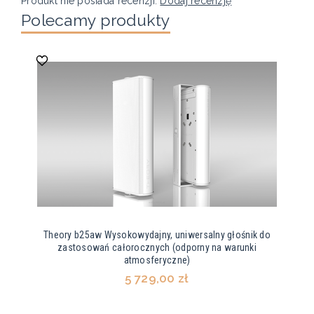
Produkt nie posiada recenzji.
Dodaj recenzję
Polecamy produkty
Theory b25aw Wysokowydajny, uniwersalny głośnik do
zastosowań całorocznych (odporny na warunki
atmosferyczne)
5 729,00 zł