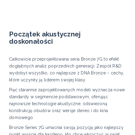
Początek akustycznej
doskonałości
Całkowicie przeprojektowana seria Bronze 7G to efekt
dogłębnych analiz poprzednich generacji. Zespół R&D
wydobył wszystko, co najlepsze z DNA Bronze – cechy,
które uczyniły ją liderem swojej klasy.
Pięć starannie zaprojektowanych modeli wyznacza nowe
standardy w segmencie podstawowym, oferując
najnowsze technologie akustyczne, odświeżoną
konstrukcję obudów oraz wersje stereo i do kina
domowego.
Bronze Series 7G umacnia swoją pozycję jako najlepszy
punkt wyjścia dla każdego, kto chce wkroczyć w świat