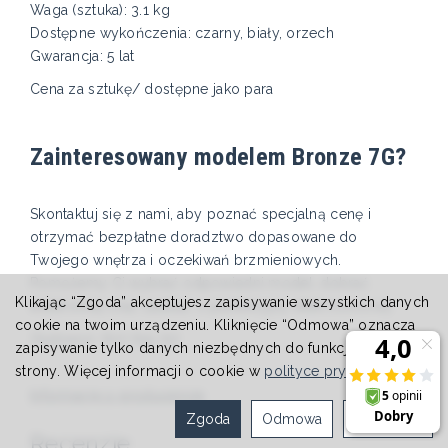
Waga (sztuka): 3.1 kg
Dostępne wykończenia: czarny, biały, orzech
Gwarancja: 5 lat
Cena za sztukę/ dostępne jako para
Zainteresowany modelem Bronze 7G?
Skontaktuj się z nami, aby poznać specjalną cenę i
otrzymać bezpłatne doradztwo dopasowane do
Twojego wnętrza i oczekiwań brzmieniowych.
Pomożemy Ci wybrać odpowiedni model, dobrać
Klikając “Zgoda” akceptujesz zapisywanie wszystkich danych
elektronikę oraz zadbać o perfekcyjny efekt końcowy.
cookie na twoim urządzeniu. Kliknięcie “Odmowa” oznacza
Zadzwoń: 607 615 717
zapisywanie tylko danych niezbędnych do funkcjonowania
strony. Więcej informacji o cookie w
polityce prywatności
.
Informacje o producencie
Zgoda
Odmowa
Ustawienia
Recenzje