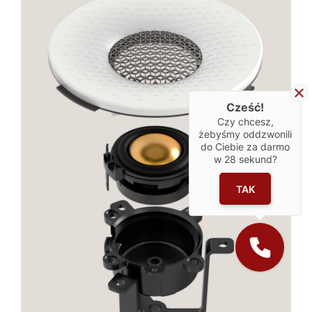
Cześć!
Czy chcesz,
żebyśmy oddzwonili
do Ciebie za darmo
w
28
sekund?
TAK