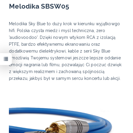
Melodika SBSW05
Melodika Sky Blue to duży krok w kierunku wyjątkowgo
hifi. Polska czysta miedź i myśl techniczna, zero
'audiovoodoo'. Dzięki nowym wtykom RCA z izolacją
PTFE, bardzo efektywnemu ekranowaniu oraz
dodatkowemu dielektrykowi, kable z serii Sky Blue
umożliwią Twojemu systemowi jeszcze lepsze oddanie
emocji nagrania lub filmu, pozwalając Ci poczuć dźwięk
z większym realizmem i zachowaną spójnością
przekazu, jakbyś był w samym sercu koncertu lub akcji.