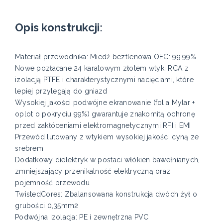
Opis konstrukcji:
Materiał przewodnika: Miedź beztlenowa OFC: 99.99%
Nowe pozłacane 24 karatowym złotem wtyki RCA z
izolacją PTFE i charakterystycznymi nacięciami, które
lepiej przylegają do gniazd
Wysokiej jakości podwójne ekranowanie (folia Mylar +
oplot o pokryciu 99%) gwarantuje znakomitą ochronę
przed zakłóceniami elektromagnetycznymi RFI i EMI
Przewód lutowany z wtykiem wysokiej jakości cyną ze
srebrem
Dodatkowy dielektryk w postaci włókien bawełnianych,
zmniejszający przenikalność elektryczną oraz
pojemność przewodu
TwistedCores: Zbalansowana konstrukcja dwóch żył o
grubości 0,35mm2
Podwójna izolacja: PE i zewnętrzna PVC