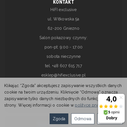
KONTAKT
HiFI exclusive
ul. Witkowska 5a
62-200 Gniezno
Salon pokazowy czynny:
pon-pt: 9:00 - 17:00
sobota nieczynne
tel. +48 607 615 717
esklep@hifiexclusive.pl
Klikając “Zgoda” akceptujesz zapisywanie wszystkich danych
cookie na twoim urządzeniu. Kliknięcie “Odmowa” oznacza
zapisywanie tylko danych niezbędnych do funkcjonowania
Informacje
strony. Więcej informacji o cookie w
polityce prywatności
.
Zgoda
Odmowa
Ustawienia
Dostawa i dostępność