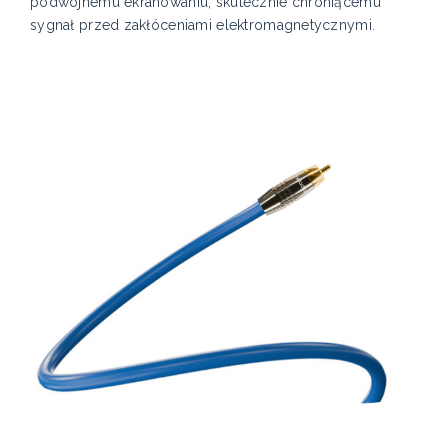
podwójnemu ekranowaniu, skutecznie chroniącemu
sygnał przed zakłóceniami elektromagnetycznymi.