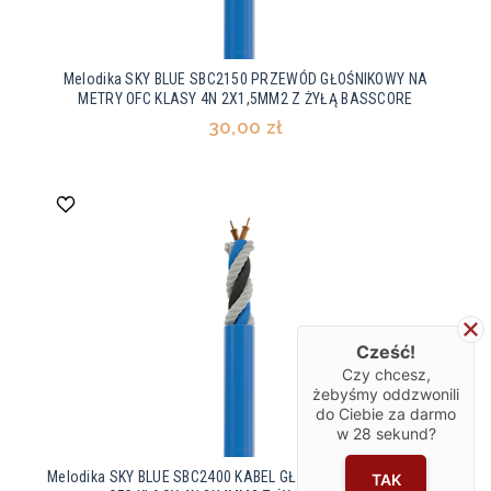
Melodika SKY BLUE SBC2150 PRZEWÓD GŁOŚNIKOWY NA
METRY OFC KLASY 4N 2X1,5MM2 Z ŻYŁĄ BASSCORE
30,00 zł
Cześć!
Czy chcesz,
żebyśmy oddzwonili
do Ciebie za darmo
w
28
sekund?
Melodika SKY BLUE SBC2400 KABEL GŁOŚNIKOWY (NA METRY)
TAK