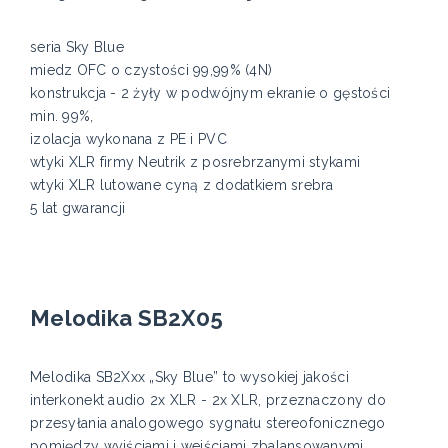
seria Sky Blue
miedz OFC o czystości 99,99% (4N)
konstrukcja - 2 żyły w podwójnym ekranie o gęstości
min. 99%,
izolacja wykonana z PE i PVC
wtyki XLR firmy Neutrik z posrebrzanymi stykami
wtyki XLR lutowane cyną z dodatkiem srebra
5 lat gwarancji
Melodika SB2X05
Melodika SB2Xxx „Sky Blue” to wysokiej jakości
interkonekt audio 2x XLR - 2x XLR, przeznaczony do
przesyłania analogowego sygnału stereofonicznego
pomiędzy wyjściami i wejściami zbalansowanymi