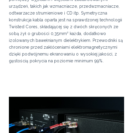
urządzeń, takich jak wzmacniacze, przedwzmacniacze,
odtwarzacze strumieniowe i CD itp. Symetryczna
konstrukcja kabla oparta jest na sprawdzonej technologii
Twisted Cores, składającej się z dwóch skręconych ze
sobą żył o grubości 0,35mm² każda, dodatkowo
izolowanych bawełnianym dielektrykiem. Przewodniki są
chronione przed zakłóceniami elektromagnetycznymi
dzięki podwójnemu ekranowaniu o wysokiej jakości, z
gęstością pokrycia na poziomie minimum 99%.