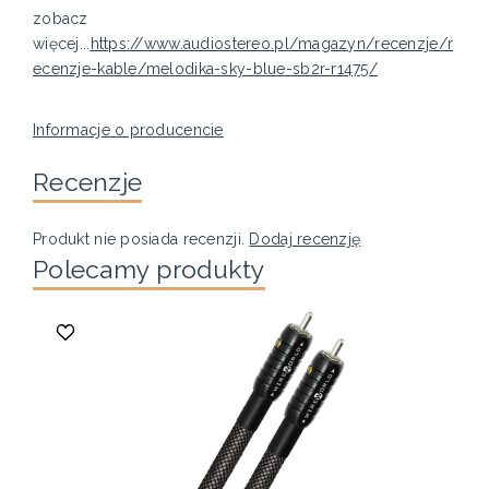
zobacz
więcej...
https://www.audiostereo.pl/magazyn/recenzje/r
ecenzje-kable/melodika-sky-blue-sb2r-r1475/
Informacje o producencie
Recenzje
Produkt nie posiada recenzji.
Dodaj recenzję
Polecamy produkty