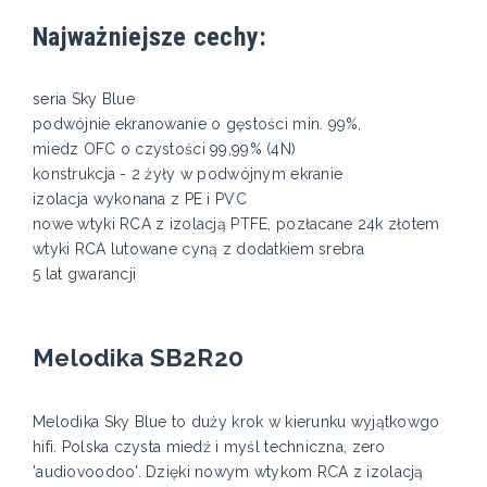
Najważniejsze cechy:
seria Sky Blue
podwójnie ekranowanie o gęstości min. 99%,
miedz OFC o czystości 99,99% (4N)
konstrukcja - 2 żyły w podwójnym ekranie
izolacja wykonana z PE i PVC
nowe wtyki RCA z izolacją PTFE, pozłacane 24k złotem
wtyki RCA lutowane cyną z dodatkiem srebra
5 lat gwarancji
Melodika SB2R20
Melodika Sky Blue to duży krok w kierunku wyjątkowgo
hifi. Polska czysta miedź i myśl techniczna, zero
'audiovoodoo'. Dzięki nowym wtykom RCA z izolacją