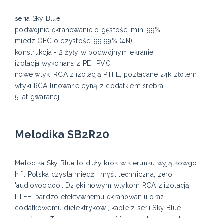
seria Sky Blue
podwójnie ekranowanie o gęstości min. 99%,
miedz OFC o czystości 99,99% (4N)
konstrukcja - 2 żyły w podwójnym ekranie
izolacja wykonana z PE i PVC
nowe wtyki RCA z izolacją PTFE, pozłacane 24k złotem
wtyki RCA lutowane cyną z dodatkiem srebra
5 lat gwarancji
Melodika SB2R20
Melodika Sky Blue to duży krok w kierunku wyjątkowgo
hifi. Polska czysta miedź i myśl techniczna, zero
'audiovoodoo'. Dzięki nowym wtykom RCA z izolacją
PTFE, bardzo efektywnemu ekranowaniu oraz
dodatkowemu dielektrykowi, kable z serii Sky Blue