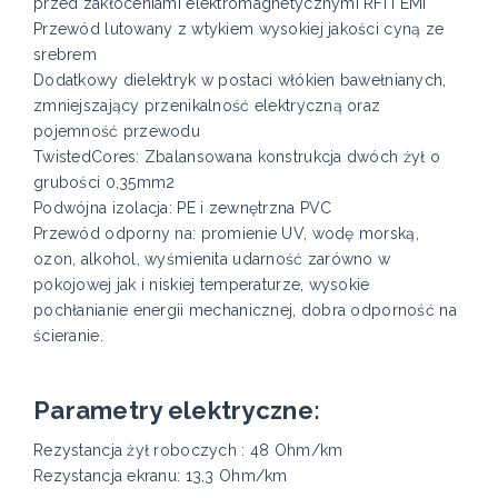
przed zakłóceniami elektromagnetycznymi RFI i EMI
Przewód lutowany z wtykiem wysokiej jakości cyną ze
srebrem
Dodatkowy dielektryk w postaci włókien bawełnianych,
zmniejszający przenikalność elektryczną oraz
pojemność przewodu
TwistedCores: Zbalansowana konstrukcja dwóch żył o
grubości 0,35mm2
Podwójna izolacja: PE i zewnętrzna PVC
Przewód odporny na: promienie UV, wodę morską,
ozon, alkohol, wyśmienita udarność zarówno w
pokojowej jak i niskiej temperaturze, wysokie
pochłanianie energii mechanicznej, dobra odporność na
ścieranie.
Parametry elektryczne:
Rezystancja żył roboczych : 48 Ohm/km
Rezystancja ekranu: 13,3 Ohm/km