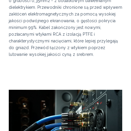
o grubości 0,35mm2 - z dodatkowym bawełnianym
dielektrykiem. Przewodniki chronione są przed wpływem
zakłóceń elektromagnetycznych za pomocą wysokiej
jakości podwójnego ekranowania, o gęstości pokrycia
minimum 99%. Kabel zakończony jest nowymi,
pozłacanymi wtykami RCA z izolacją PTFE i
charakterystycznymi nacięciami, które lepiej przylegają
do gniazd. Przewód łączony z wtykiem poprzez
lutowanie wysokiej jakości cyną z srebrem.