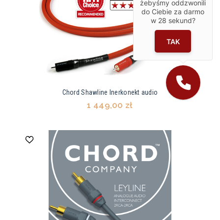
żebyśmy oddzwonili
do Ciebie za darmo
w
28
sekund?
TAK
Chord Shawline Inerkonekt audio
1 449,00 zł