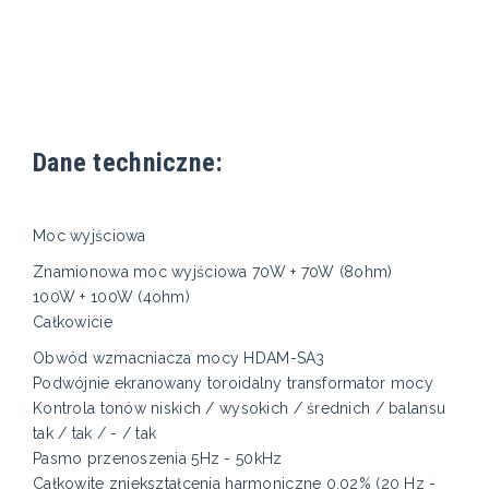
Dane techniczne:
Moc wyjściowa
Znamionowa moc wyjściowa 70W + 70W (8ohm)
100W + 100W (4ohm)
Całkowicie
Obwód wzmacniacza mocy HDAM-SA3
Podwójnie ekranowany toroidalny transformator mocy
Kontrola tonów niskich / wysokich / średnich / balansu
tak / tak / - / tak
Pasmo przenoszenia 5Hz - 50kHz
Całkowite zniekształcenia harmoniczne 0,02% (20 Hz -