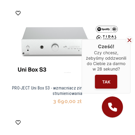
Cześć!
Czy chcesz,
żebyśmy oddzwonili
do Ciebie za darmo
w
28
sekund?
TAK
PRO-JECT Uni Box S3 - wzmacniacz zintegrowany z funkcjami
strumieniowania
3 690,00 zł