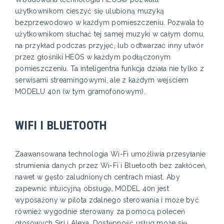
użytkownikom cieszyć się ulubioną muzyką
bezprzewodowo w każdym pomieszczeniu. Pozwala to
użytkownikom słuchać tej samej muzyki w całym domu,
na przykład podczas przyjęć, lub odtwarzać inny utwór
przez głośniki HEOS w każdym podłączonym
pomieszczeniu. Ta inteligentna funkcja działa nie tylko z
serwisami streamingowymi, ale z każdym wejściem
MODELU 40n (w tym gramofonowym).
WIFI I BLUETOOTH
Zaawansowana technologia Wi-Fi umożliwia przesyłanie
strumienia danych przez Wi-Fi i Bluetooth bez zakłóceń,
nawet w gęsto zaludnionych centrach miast. Aby
zapewnić intuicyjną obsługę, MODEL 40n jest
wyposażony w pilota zdalnego sterowania i może być
również wygodnie sterowany za pomocą poleceń
głosowych Siri i Alexa. Dostępność usług może się