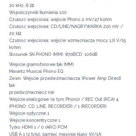
20 kHz, 8 Ω)
Współczynnik tłumienia 100
Czułość wejściowa: wejście Phono 2 mV/47 kohm
Czułość wejściowa: CD/LINE/NAGRYWARKA 220 mV /
20 kΩ
Czułość wejściowa: wejście wzmacniacza mocy 1,6 V/15
kohm
Stosunek SN PHONO (MM): 87dBCD: 106dB
Wejście gramofonowe tak (MM)
Marantz Musical Phono EQ
Zewn. Wejście przedwzmacniacza (Power Amp Direct)
tak
przedwzmacniacz nie
Wejście analogowe (w tym Phono) / REC Out (RCA) 4
(PHONO, CD, LINE, RECORDER) / 1 (RECORDER)
Wejście optyczne 1
Wejście koncentryczne 1
Tylko HDMI 1 / 0 (ARC) PCM
USB A 1 (z tyłu), pamięć masowa klasy 5V/1A