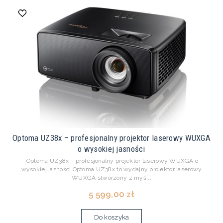
Optoma UZ38x – profesjonalny projektor laserowy WUXGA
o wysokiej jasności
Optoma UZ38x – profesjonalny projektor laserowy WUXGA o
wysokiej jasności Optoma UZ38x to wydajny projektor laserowy
WUXGA stworzony z myś...
5 599,00 zł
Do koszyka