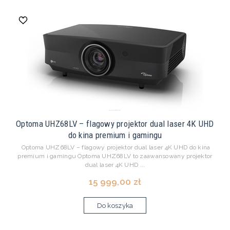
Optoma UHZ68LV – flagowy projektor dual laser 4K UHD
do kina premium i gamingu
Optoma UHZ68LV – flagowy projektor dual laser 4K UHD do kina
premium i gamingu Optoma UHZ68LV to zaawansowany projektor
dual laser 4K UHD ...
15 999,00 zł
Do koszyka