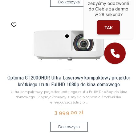
Do koszyka
żebyśmy oddzwonili
do Ciebie za darmo
w
28
sekund?
TAK
Optoma GT2000HDR Ultra Laserowy kompaktowy projektor
krótkiego rzutu FullHD 1080p do kina domowego
Ultra kompaktowy projektor krótkiego rzutu FullHD 1080p do kina
domowego Zaprojektowany z myślą o ochronie środowiska,
energooszczędny p...
3 999,00 zł
Do koszyka