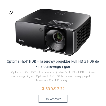
Optoma HZ41HDR – laserowy projektor Full HD z HDR do
kina domowego i gier
Optoma HZ41HDR – laserowy projektor Full HD z HDR do kina
domowego i gier Optoma HZ41HDR to nowoczesny projektor
laserowy Full HD, który...
3 599,00 zł
Do koszyka