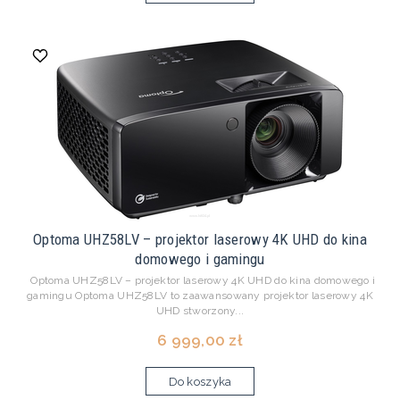
Optoma UHZ58LV – projektor laserowy 4K UHD do kina
domowego i gamingu
Optoma UHZ58LV – projektor laserowy 4K UHD do kina domowego i
gamingu Optoma UHZ58LV to zaawansowany projektor laserowy 4K
UHD stworzony...
6 999,00 zł
Do koszyka