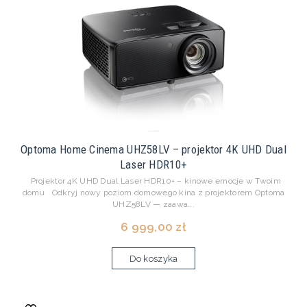
Optoma Home Cinema UHZ58LV – projektor 4K UHD Dual
Laser HDR10+
Projektor 4K UHD Dual Laser HDR10+ – kinowe emocje w Twoim
domu Odkryj nowy poziom domowego kina z projektorem Optoma
UHZ58LV — zaawa...
6 999,00 zł
Do koszyka