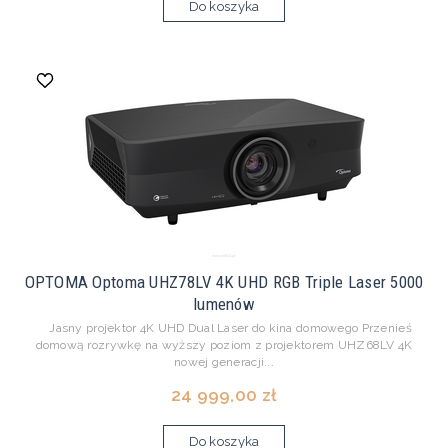
Do koszyka
OPTOMA Optoma UHZ78LV 4K UHD RGB Triple Laser 5000
lumenów
Jasny projektor 4K UHD Dual Laser do kina domowego Przenieś
domową rozrywkę na wyższy poziom z projektorem UHZ68LV 4K
nowej generacji...
24 999,00 zł
Do koszyka