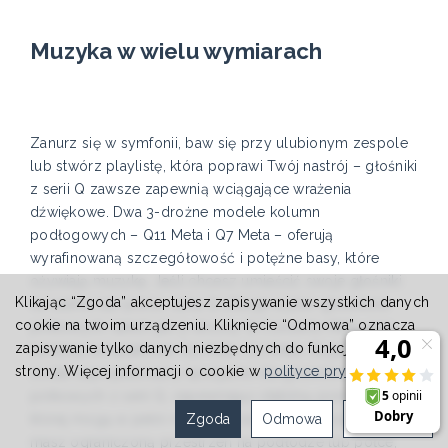
Muzyka w wielu wymiarach
Zanurz się w symfonii, baw się przy ulubionym zespole
lub stwórz playlistę, która poprawi Twój nastrój – głośniki
z serii Q zawsze zapewnią wciągające wrażenia
dźwiękowe. Dwa 3-drożne modele kolumn
podłogowych – Q11 Meta i Q7 Meta – oferują
wyrafinowaną szczegółowość i potężne basy, które
ożywiają muzykę. Jeśli chcesz umieścić swoje głośniki
Klikając “Zgoda” akceptujesz zapisywanie wszystkich danych
na szafce lub półce, seria Q oferuje wybór głośników
cookie na twoim urządzeniu. Kliknięcie “Odmowa” oznacza
półkowych, takich jak 3-drożny Q Concerto Meta oraz
zapisywanie tylko danych niezbędnych do funkcjonowania
bardziej kompaktowe Q3 Meta i Q1 Meta. Stojak SQ1
strony. Więcej informacji o cookie w
polityce prywatności
.
został zaprojektowany specjalnie dla głośników
półkowych z serii Q, zapewniając stabilną podstawę, na
Zgoda
Odmowa
Ustawienia
której mogą w pełni rozwinąć swoje możliwości. Jeśli
masz ograniczoną przestrzeń na podłodze lub półce,