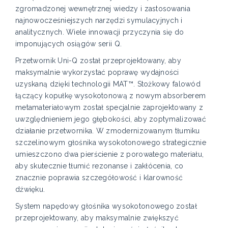
zgromadzonej wewnętrznej wiedzy i zastosowania
najnowocześniejszych narzędzi symulacyjnych i
analitycznych. Wiele innowacji przyczynia się do
imponujących osiągów serii Q.
Przetwornik Uni-Q został przeprojektowany, aby
maksymalnie wykorzystać poprawę wydajności
uzyskaną dzięki technologii MAT™. Stożkowy falowód
łączący kopułkę wysokotonową z nowym absorberem
metamateriałowym został specjalnie zaprojektowany z
uwzględnieniem jego głębokości, aby zoptymalizować
działanie przetwornika. W zmodernizowanym tłumiku
szczelinowym głośnika wysokotonowego strategicznie
umieszczono dwa pierścienie z porowatego materiału,
aby skutecznie tłumić rezonanse i zakłócenia, co
znacznie poprawia szczegółowość i klarowność
dźwięku.
System napędowy głośnika wysokotonowego został
przeprojektowany, aby maksymalnie zwiększyć