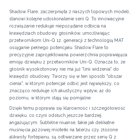
Shadow Flare, zaczerpnięta z naszych topowych modeli,
stanowi kolejne udoskonalenie serii Q. To innowacyjne
rozwiązanie redukuje niepożądane odbicia na
krawędziach obudowy głośników, umożliwiając
przetwornikom Uni-Q 12. generacji z technologią MAT
osiąganie pełnego potencjału. Shadow Flare to
precyzyjnie zaprojektowana powierzchnia poprawiająca
emisję dźwięku z przetworników Uni-Q. Oznacza to, że
głośnik wysokotonowy nie ma już "linii widzenia" do
krawędzi obudowy. Tworzy się w ten sposób "obszar
cienia", w którym potencjał odbić jest największy, co
znacząco redukuje ich akustyczny wpływ, aż do
poziomu, w którym stają się pomijalne.
Dzięki temu poprawia się klarowność i szczegółowość
dźwięku, co czyni odsłuch jeszcze bardziej
angażującym. Subtelne niuanse, takie jak delikatne
muśnięcia jazzowej miotełki na talerzu czy złożone
alikwoty fortepianu, są odtwarzane przez serię Q z