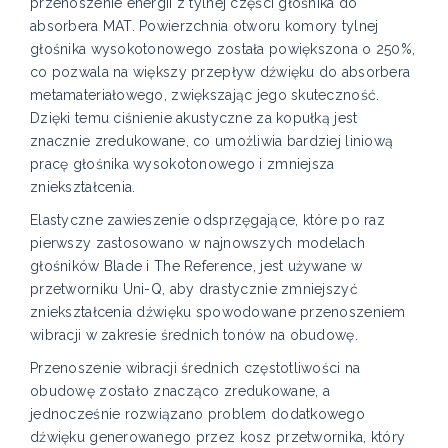
przenoszenie energii z tylnej części głośnika do
absorbera MAT. Powierzchnia otworu komory tylnej
głośnika wysokotonowego została powiększona o 250%,
co pozwala na większy przepływ dźwięku do absorbera
metamateriałowego, zwiększając jego skuteczność.
Dzięki temu ciśnienie akustyczne za kopułką jest
znacznie zredukowane, co umożliwia bardziej liniową
pracę głośnika wysokotonowego i zmniejsza
zniekształcenia.
Elastyczne zawieszenie odsprzęgające, które po raz
pierwszy zastosowano w najnowszych modelach
głośników Blade i The Reference, jest używane w
przetworniku Uni-Q, aby drastycznie zmniejszyć
zniekształcenia dźwięku spowodowane przenoszeniem
wibracji w zakresie średnich tonów na obudowę.
Przenoszenie wibracji średnich częstotliwości na
obudowę zostało znacząco zredukowane, a
jednocześnie rozwiązano problem dodatkowego
dźwięku generowanego przez kosz przetwornika, który