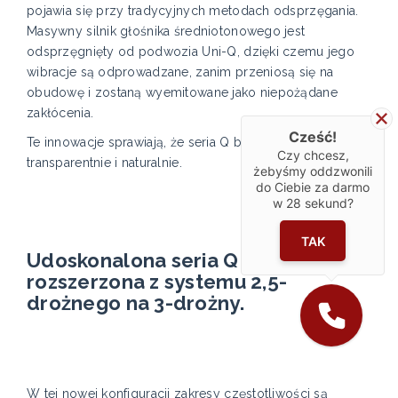
pojawia się przy tradycyjnych metodach odsprzęgania.
Masywny silnik głośnika średniotonowego jest
odsprzęgnięty od podwozia Uni-Q, dzięki czemu jego
wibracje są odprowadzane, zanim przeniosą się na
obudowę i zostaną wyemitowane jako niepożądane
zakłócenia.
Cześć!
Te innowacje sprawiają, że seria Q brzmi jeszcze bardziej
Czy chcesz,
transparentnie i naturalnie.
żebyśmy oddzwonili
do Ciebie za darmo
w
28
sekund?
TAK
Udoskonalona seria Q została
rozszerzona z systemu 2,5-
drożnego na 3-drożny.
W tej nowej konfiguracji zakresy częstotliwości są