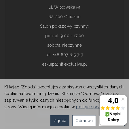
ul. Witkowska 5a
62-200 Gniezno
Salon pokazowy czynny:
pon-pt: 9:00 - 17:00
sobota nieczynne
tel. +48 607 615 717
esklep@hifiexclusive.pl
Klikając “Zgoda” akceptujesz zapisywanie wszystkich danych
Informacje
cookie na twoim urządzeniu. Kliknięcie “Odmowa” oznacza
zapisywanie tylko danych niezbędnych do funkcjonowania
strony. Więcej informacji o cookie w
polityce prywatności
.
Dostawa i dostępność
Zgoda
Odmowa
Ustawienia