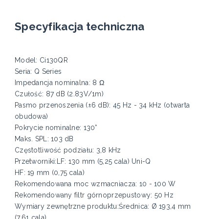
Specyfikacja techniczna
Model: Ci130QR
Seria: Q Series
Impedancja nominalna: 8 Ω
Czułość: 87 dB (2.83V/1m)
Pasmo przenoszenia (±6 dB): 45 Hz - 34 kHz (otwarta
obudowa)
Pokrycie nominalne: 130°
Maks. SPL: 103 dB
Częstotliwość podziału: 3,8 kHz
Przetworniki:LF: 130 mm (5,25 cala) Uni-Q
HF: 19 mm (0,75 cala)
Rekomendowana moc wzmacniacza: 10 - 100 W
Rekomendowany filtr górnoprzepustowy: 50 Hz
Wymiary zewnętrzne produktu:Średnica: Ø 193,4 mm
(7,61 cala)