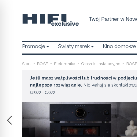
Twój Partner w Nowo
Promocje
Światy marek
Kino domowe
Start
BOSE
Elektronika
Głośniki instalacyjne
BOSE
Jeśli masz wątpliwości lub trudności w podjęci
najlepsze rozwiązanie.
Nie wahaj się skontaktowa
09:00 - 17:00