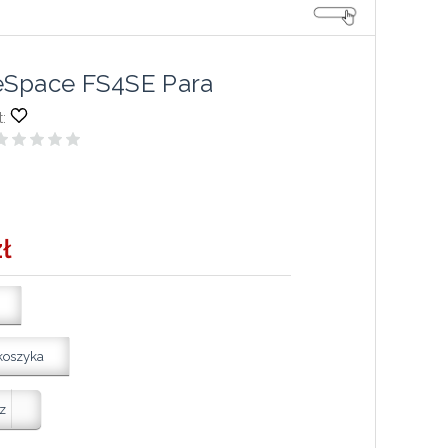
eSpace FS4SE Para
:
ł
koszyka
z