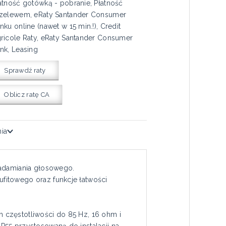
atność gotówką - pobranie, Płatność
zelewem, eRaty Santander Consumer
nku online (nawet w 15 min.!), Credit
ricole Raty, eRaty Santander Consumer
nk, Leasing
Sprawdź raty
Oblicz ratę CA
nia
iadamiania głosowego.
fitowego oraz funkcje łatwości
 częstotliwości do 85 Hz, 16 ohm i
P55 przystosowaną do instalacji na