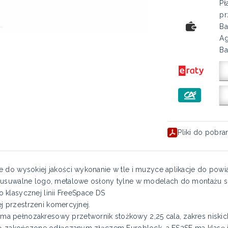
Pł
pr
Ba
Ag
Ba
Pliki do pobra
e do wysokiej jakości wykonanie w tle i muzyce aplikacje do pow
 usuwalne logo, metalowe osłony tylne w modelach do montażu su
do klasycznej linii FreeSpace DS
ej przestrzeni komercyjnej.
 pełnozakresowy przetwornik stożkowy 2,25 cala, zakres niskich
są zakończone odłączanym złączem Euroblock, a FS2SE ma klasę i