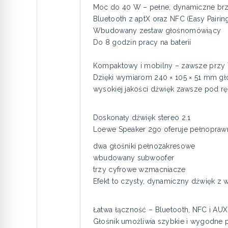
Moc do 40 W – pełne, dynamiczne br
Bluetooth z aptX oraz NFC (Easy Pairin
Wbudowany zestaw głośnomówiący
Do 8 godzin pracy na baterii
Kompaktowy i mobilny – zawsze przy 
Dzięki wymiarom 240 × 105 × 51 mm gło
wysokiej jakości dźwięk zawsze pod r
Doskonały dźwięk stereo 2.1
Loewe Speaker 2go oferuje pełnoprawn
dwa głośniki pełnozakresowe
wbudowany subwoofer
trzy cyfrowe wzmacniacze
Efekt to czysty, dynamiczny dźwięk z
Łatwa łączność – Bluetooth, NFC i AUX
Głośnik umożliwia szybkie i wygodne 