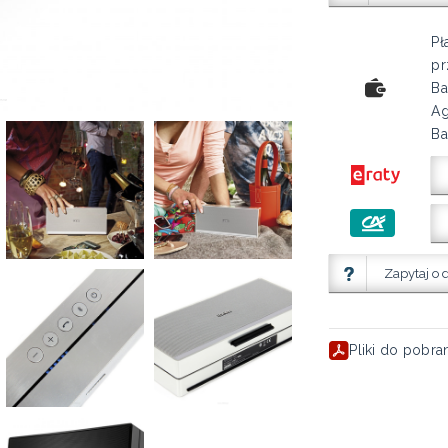
Pł
pr
Ba
Ag
Ba
Zapytaj o 
Pliki do pobra