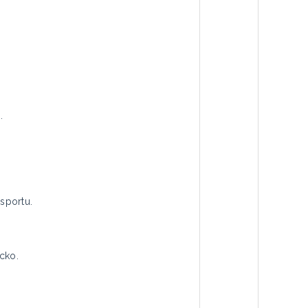
.
sportu.
cko.