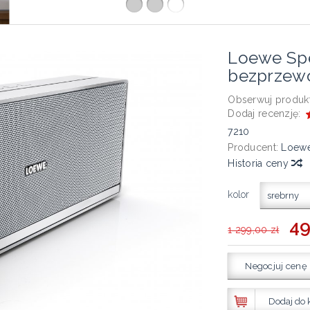
Loewe Spe
bezprzew
Obserwuj produkt
Dodaj recenzję:
7210
Producent:
Loew
Historia ceny
kolor
srebrny
49
1 299,00 zł
Negocjuj cenę
Dodaj do 