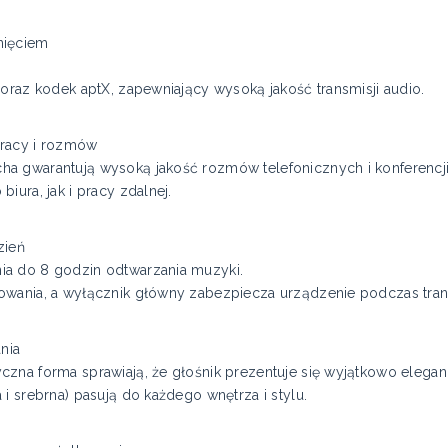
nięciem
oraz kodek aptX, zapewniający wysoką jakość transmisji audio.
pracy i rozmów
a gwarantują wysoką jakość rozmów telefonicznych i konferencji
iura, jak i pracy zdalnej.
zień
ia do 8 godzin odtwarzania muzyki.
owania, a wyłącznik główny zabezpiecza urządzenie podczas tran
nia
zna forma sprawiają, że głośnik prezentuje się wyjątkowo elegan
i srebrna) pasują do każdego wnętrza i stylu.