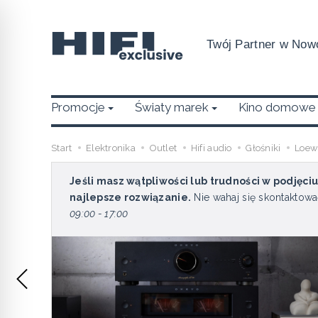
Twój Partner w Nowo
Promocje
Światy marek
Kino domowe
Start
Elektronika
Outlet
Hifi audio
Głośniki
Loew
Jeśli masz wątpliwości lub trudności w podjęci
najlepsze rozwiązanie.
Nie wahaj się skontaktowa
09:00 - 17:00