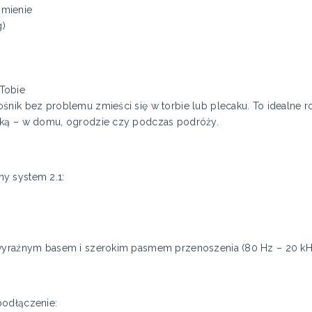
zmienie
g)
Tobie
śnik bez problemu zmieści się w torbie lub plecaku. To idealne r
ęką – w domu, ogrodzie czy podczas podróży.
y system 2.1:
 wyraźnym basem i szerokim pasmem przenoszenia (80 Hz – 20 kH
podłączenie: