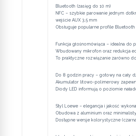
Bluetooth (zasięg do 10 m)
NFC – szybkie parowanie jednym dotk
wejście AUX 3,5 mm
Obsługuje popularne profile Bluetooth 
Funkcja głośnomówiąca – idealna do 
Wbudowany mikrofon oraz redukcja ech
To praktyczne rozwiązanie zarówno do b
Do 8 godzin pracy – gotowy na cały d
Akumulator litowo-polimerowy zapewn
Diody LED informują o poziomie naład
Styl Loewe – elegancja i jakość wykona
Obudowa z aluminium oraz minimalistyc
Dostępne wersje kolorystyczne (czarna 