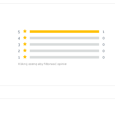
5
1
4
0
3
0
2
0
1
0
Kliknij ocenę aby filtorwać opinie