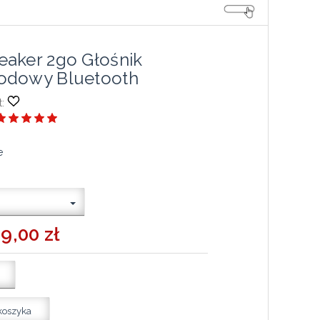
aker 2go Głośnik
odowy Bluetooth
:
e
9,00 zł
koszyka