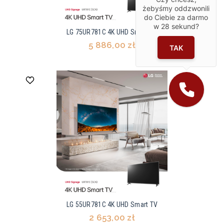
żebyśmy oddzwonili
do Ciebie za darmo
w
28
sekund?
LG 75UR781C 4K UHD Smart TV
5 886,00 zł
TAK
LG 55UR781C 4K UHD Smart TV
2 653,00 zł