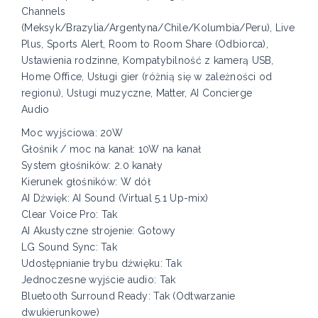
Channels
(Meksyk/Brazylia/Argentyna/Chile/Kolumbia/Peru), Live
Plus, Sports Alert, Room to Room Share (Odbiorca),
Ustawienia rodzinne, Kompatybilność z kamerą USB,
Home Office, Usługi gier (różnią się w zależności od
regionu), Usługi muzyczne, Matter, AI Concierge
Audio
Moc wyjściowa: 20W
Głośnik / moc na kanał: 10W na kanał
System głośników: 2.0 kanały
Kierunek głośników: W dół
AI Dźwięk: AI Sound (Virtual 5.1 Up-mix)
Clear Voice Pro: Tak
AI Akustyczne strojenie: Gotowy
LG Sound Sync: Tak
Udostępnianie trybu dźwięku: Tak
Jednoczesne wyjście audio: Tak
Bluetooth Surround Ready: Tak (Odtwarzanie
dwukierunkowe)