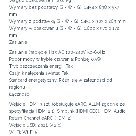
Waga z opakowaniem: 27.6 kg
Wymiary bez podstawy (S × W × G): 1,454 x 838 x 57.7
mm
Wymiary z podstawką (S × W × G): 1,454 x 903 x 269 mm
Wymiary w opakowaniu (S × W × G): 1,600 x 970 x 172
mm
Zasilanie
Zasilanie (napięcie, Hz): AC 100~240V 50-60Hz
Pobór mocy w trybie czuwania: Poniżej 0,5W
Tryb oszczędzania energii: Tak
Czujnik natężenia światła: Tak
Standard energetyczny: Różni się w zależności od
regionu
Łączność
Wejście HDMI: 3 szt. (obsługuje eARC, ALLM zgodnie ze
specyfikacją HDMI 2.1), Simplink (HDMI CEC), HDMI Audio
Return Channel eARC (HDMI 2)
Wejście USB: 2 szt. (v 2.0)
Wi-Fi: Wi-Fi 5