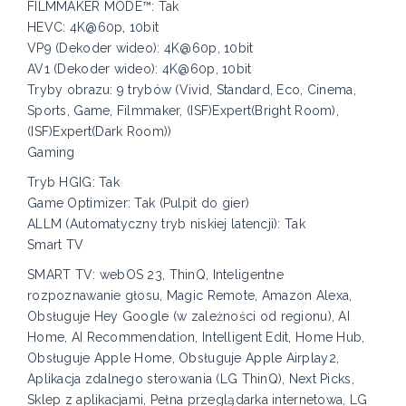
FILMMAKER MODE™: Tak
HEVC: 4K@60p, 10bit
VP9 (Dekoder wideo): 4K@60p, 10bit
AV1 (Dekoder wideo): 4K@60p, 10bit
Tryby obrazu: 9 trybów (Vivid, Standard, Eco, Cinema,
Sports, Game, Filmmaker, (ISF)Expert(Bright Room),
(ISF)Expert(Dark Room))
Gaming
Tryb HGIG: Tak
Game Optimizer: Tak (Pulpit do gier)
ALLM (Automatyczny tryb niskiej latencji): Tak
Smart TV
SMART TV: webOS 23, ThinQ, Inteligentne
rozpoznawanie głosu, Magic Remote, Amazon Alexa,
Obsługuje Hey Google (w zależności od regionu), AI
Home, AI Recommendation, Intelligent Edit, Home Hub,
Obsługuje Apple Home, Obsługuje Apple Airplay2,
Aplikacja zdalnego sterowania (LG ThinQ), Next Picks,
Sklep z aplikacjami, Pełna przeglądarka internetowa, LG