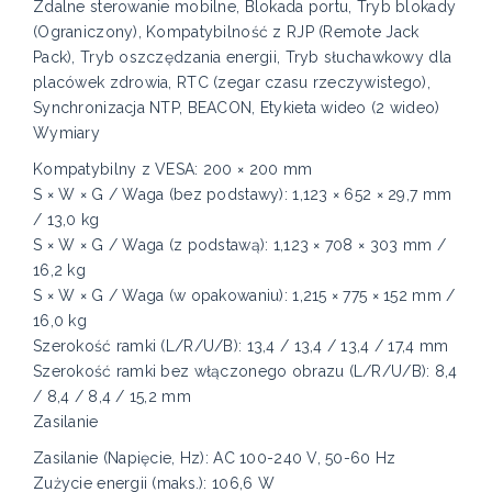
Zdalne sterowanie mobilne, Blokada portu, Tryb blokady
(Ograniczony), Kompatybilność z RJP (Remote Jack
Pack), Tryb oszczędzania energii, Tryb słuchawkowy dla
placówek zdrowia, RTC (zegar czasu rzeczywistego),
Synchronizacja NTP, BEACON, Etykieta wideo (2 wideo)
Wymiary
Kompatybilny z VESA: 200 × 200 mm
S × W × G / Waga (bez podstawy): 1,123 × 652 × 29,7 mm
/ 13,0 kg
S × W × G / Waga (z podstawą): 1,123 × 708 × 303 mm /
16,2 kg
S × W × G / Waga (w opakowaniu): 1,215 × 775 × 152 mm /
16,0 kg
Szerokość ramki (L/R/U/B): 13,4 / 13,4 / 13,4 / 17,4 mm
Szerokość ramki bez włączonego obrazu (L/R/U/B): 8,4
/ 8,4 / 8,4 / 15,2 mm
Zasilanie
Zasilanie (Napięcie, Hz): AC 100-240 V, 50-60 Hz
Zużycie energii (maks.): 106,6 W