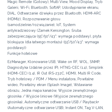
Magic Remote (Gotowy), Multi View, Mood Display, Tryb
Galerii, Wi-Fi, Bluetooth, SoftAP, Udostępnianie ekranu,
DIAL, Odtwarzanie dźwięku przez Bluetooth, HDMI-ARC
(HDMI2), Rozpoznawanie głosu
(samodzielnie/rozwiązanie), IoT, System
antykradzieżowy (Zamek Kensington, Śruba
zabezpieczająca (55"/50"/43": wymaga podstawy), płyta
blokująca (dla łatwego montażu) (55"/50"/43": wymaga
podstawy))
Funkcje hotelowe
EzManager, Klonowanie USB, Wake on RF, WOL, SNMP,
Diagnostyka (zdalnie przez IP), HTNG-CEC (1.4), Simplink
(HDMI-CEC) (1.4), IR Out (RS-232C, HDMI), Multi IR Code,
Tryb hotelowy / PDM / Menu instalatora, Powitalne
wideo, Powitalny ekran (Splash Image), Wstawianie
obrazu, Jedna mapa kanałów, Wyjście zewnętrznego
głośnika / Wyjście liniowe (Wyjście zewnętrznego
głośnika), Automatyczne odtwarzanie USB / Playback+
(Automatyczne odtwarzanie USB), Instant ON, Tag V-LAN,