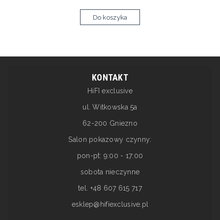
Do koszyka
KONTAKT
HiFI exclusive
ul. Witkowska 5a
62-200 Gniezno
Salon pokazowy czynny:
pon-pt: 9:00 - 17:00
sobota nieczynne
tel. +48 607 615 717
esklep@hifiexclusive.pl