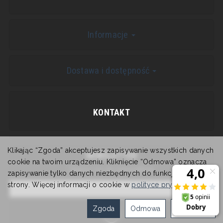
Informacje
Dostawa i dostępność
KONTAKT
Klikając “Zgoda” akceptujesz zapisywanie wszystkich danych
NEWSLETTER
cookie na twoim urządzeniu. Kliknięcie “Odmowa” oznacza
Zapisz się do newslettera
zapisywanie tylko danych niezbędnych do funkcjonowania
strony. Więcej informacji o cookie w
polityce prywatności
.
Zgoda
Odmowa
Ustawienia