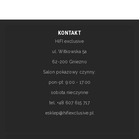
KONTAKT
HiFI exclusive
ul. Witkowska 5a
62-200 Gniezno
Salon pokazowy czynny:
pon-pt: 9:00 - 17:00
sobota nieczynne
tel. +48 607 615 717
esklep@hifiexclusive.pl