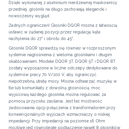
Dzięki wykonanej z aluminium nierdzewnej maskownicy
przedniej, głośniki na długo zachowają elegancki i
nowoczesny wygląd.
Żadnych ograniczeń! Głośniki DQOR można z łatwością
ustawić w żądanej pozycji przez regulację kąta
nachylenia do 27° i obrotu do 45°.
Głośniki DQOR sprawdzą się również w rozproszonym
systemie nagłośnienia z wieloma głośnikami i długim
okablowaniem. Modele DQOR 3T, DQOR 5T i DQOR 8T
zostały wyposażone w liczne odczepy dedykowane do
systemów pracy 70 V/100 V, aby ograniczyć
niepotrzebną utratę mocy. Można odtwarzać muzykę w
tle lub komunikaty z dowolną głośnością: moc
wyjściową każdego głośnika można regulować za
pomocą przycisku zasilania. Jest też możliwość
zastosowania opcji połączenia z transformatorem przy
konwencjonalnych wyjściach wzmacniaczy o niskiej
impedancji. Przy impedancji na poziomie 16 Ohm
możliwe jest równoległe podłączenie nawet 8 głośników