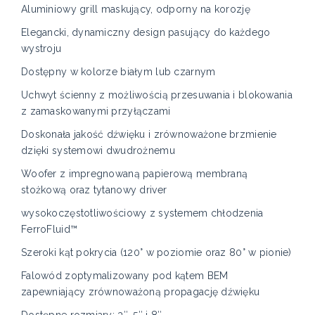
Aluminiowy grill maskujący, odporny na korozję
Elegancki, dynamiczny design pasujący do każdego
wystroju
Dostępny w kolorze białym lub czarnym
Uchwyt ścienny z możliwością przesuwania i blokowania
z zamaskowanymi przyłączami
Doskonała jakość dźwięku i zrównoważone brzmienie
dzięki systemowi dwudrożnemu
Woofer z impregnowaną papierową membraną
stożkową oraz tytanowy driver
wysokoczęstotliwościowy z systemem chłodzenia
FerroFluid™
Szeroki kąt pokrycia (120° w poziomie oraz 80° w pionie)
Falowód zoptymalizowany pod kątem BEM
zapewniający zrównoważoną propagację dźwięku
Dostępne rozmiary: 3″, 5″ i 8″