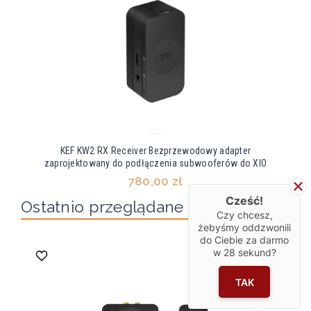
KEF KW2 RX Receiver Bezprzewodowy adapter
zaprojektowany do podłączenia subwooferów do XIO
780,00 zł
Cześć!
Ostatnio przeglądane produkty
Czy chcesz,
żebyśmy oddzwonili
do Ciebie za darmo
w
28
sekund?
TAK