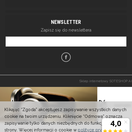
NEWSLETTER
Zapisz się do newslettera
Sklep internetowy SOTESHOP AI
Klikając “Zgoda” akceptujesz zapisywanie wszystkich danych
cookie na twoim urządzeniu. Kliknięcie “Odmowa” oznacza
zapisywanie tylko danych niezbędnych do funkcjonowania
strony. Więcej informacji o cookie w
polityce prywatności
.