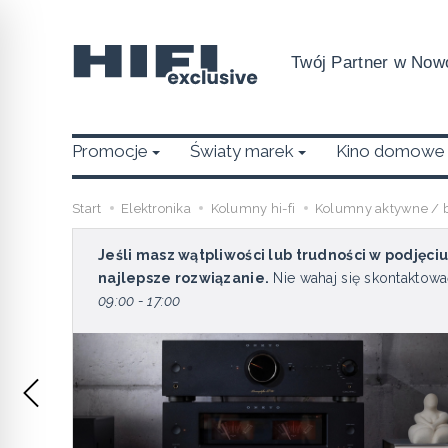
Twój Partner w Nowo
Promocje
Światy marek
Kino domowe
Start
Elektronika
Kolumny hi-fi
Kolumny aktywne / 
Jeśli masz wątpliwości lub trudności w podjęci
najlepsze rozwiązanie.
Nie wahaj się skontaktowa
09:00 - 17:00