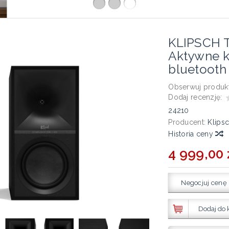
KLIPSCH 
Aktywne 
bluetooth
Obserwuj produkt
Dodaj recenzję:
24210
Producent:
Klips
Historia ceny
4 999,00 
Negocjuj cenę
Dodaj do 