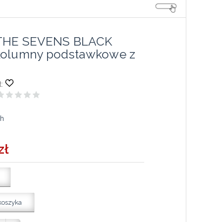
THE SEVENS BLACK
kolumny podstawkowe z
:
ch
zł
koszyka