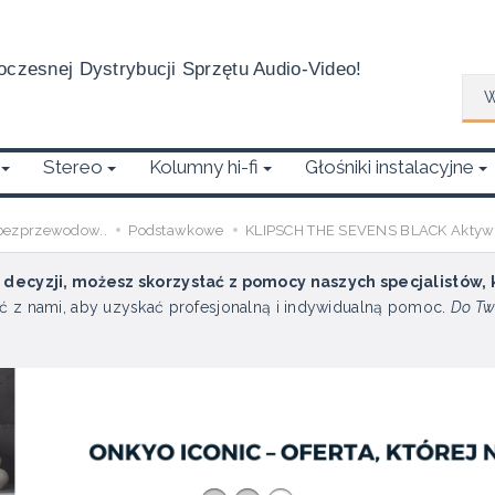
czesnej Dystrybucji Sprzętu Audio-Video!
Wys
Stereo
Kolumny hi-fi
Głośniki instalacyjne
bezprzewodow..
Podstawkowe
KLIPSCH THE SEVENS BLACK Aktywn
u decyzji, możesz skorzystać z pomocy naszych specjalistów,
ć z nami, aby uzyskać profesjonalną i indywidualną pomoc.
Do Tw