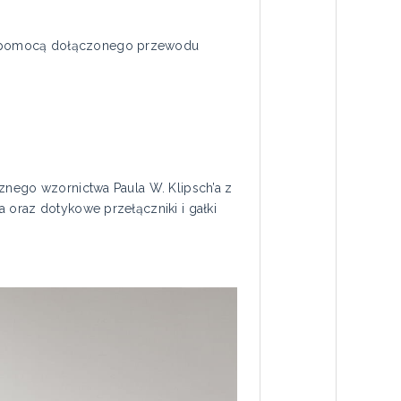
za pomocą dołączonego przewodu
znego wzornictwa Paula W. Klipsch’a z
 oraz dotykowe przełączniki i gałki