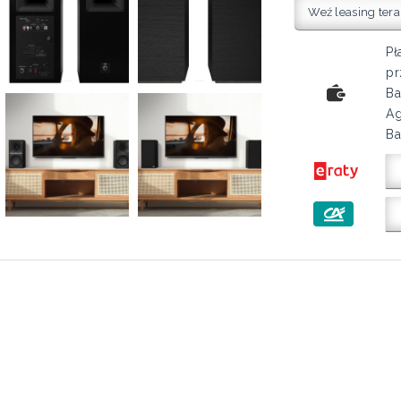
Weź leasing tera
Pł
pr
Ba
Ag
Ba