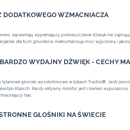
BEZ DODATKOWEGO WZMACNIACZA
ens zapewniają wypełniający pomieszczenie dźwięk nie zajmują
jalnie dla tych głośników, maksymalizują moc wyjściową i jakoś
I BARDZO WYDAJNY DŹWIĘK - CECHY MA
ytanowe głośniki wysokotonowe w tubach Tractrix®, zastrzeżonej 
kustyki Klipsch. Każdy aktywny monitor jest również wyposażony
zmacniający bas.
STRONNE GŁOŚNIKI NA ŚWIECIE