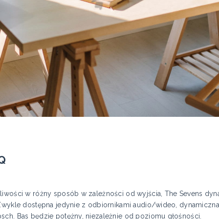
Q
tliwości w różny sposób w zależności od wyjścia, The Sevens d
 Zwykle dostępna jedynie z odbiornikami audio/wideo, dynamiczna
sch. Bas będzie potężny, niezależnie od poziomu głośności.