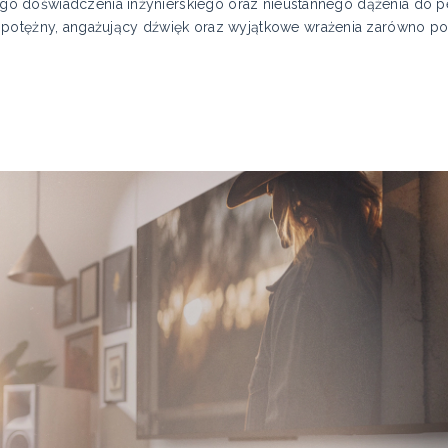
tniego doświadczenia inżynierskiego oraz nieustannego dążenia do 
potężny, angażujący dźwięk oraz wyjątkowe wrażenia zarówno pod