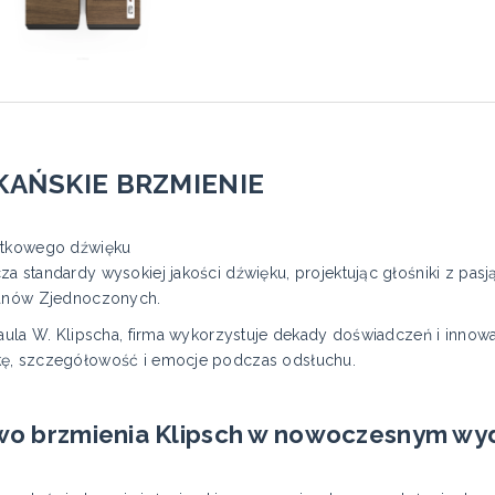
AŃSKIE BRZMIENIE
jątkowego dźwięku
a standardy wysokiej jakości dźwięku, projektując głośniki z pa
tanów Zjednoczonych.
Paula W. Klipscha, firma wykorzystuje dekady doświadczeń i innow
kę, szczegółowość i emocje podczas odsłuchu.
ctwo brzmienia Klipsch w nowoczesnym wy