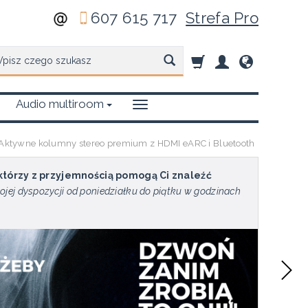
607 615 717
Strefa Pro
zukaj
Audio multiroom
t) Aktywne kolumny stereo premium z HDMI eARC i Bluetooth
 którzy z przyjemnością pomogą Ci znaleźć
ojej dyspozycji od poniedziałku do piątku w godzinach