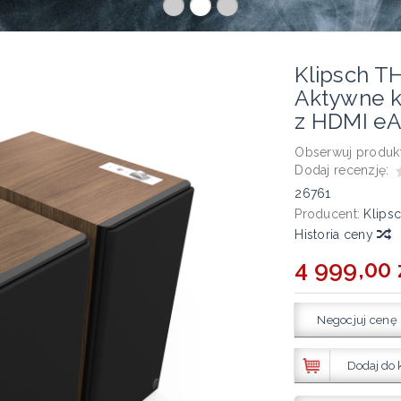
Klipsch TH
Aktywne k
z HDMI eA
Obserwuj produkt
Dodaj recenzję:
26761
Producent:
Klips
Historia ceny
4 999,00 
Negocjuj cenę
Dodaj do 