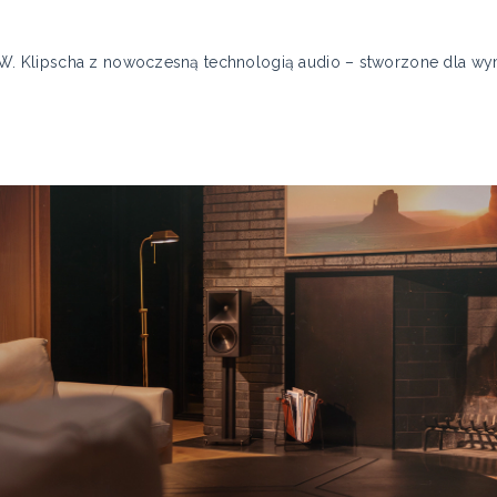
ul W. Klipscha z nowoczesną technologią audio – stworzone dla w