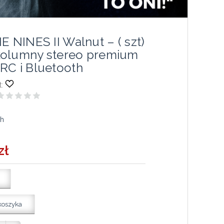
E NINES II Walnut – ( szt)
olumny stereo premium
RC i Bluetooth
:
ch
zł
koszyka