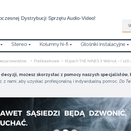
czesnej Dystrybucji Sprzętu Audio-Video!
Wys
Stereo
Kolumny hi-fi
Głośniki instalacyjne
bezprzewodow..
Podstawkowe
Klipsch THE NINES II Walnut – ( sz
u decyzji, możesz skorzystać z pomocy naszych specjalistów,
ć z nami, aby uzyskać profesjonalną i indywidualną pomoc.
Do Tw