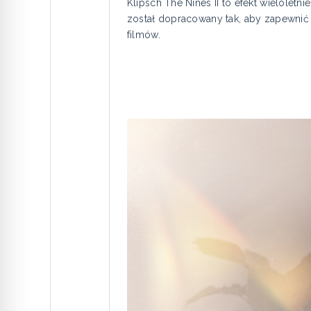
Klipsch The Nines II to efekt wielole
został dopracowany tak, aby zapewnić 
filmów.