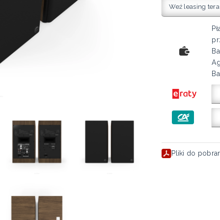
Weź leasing tera
Pł
pr
Ba
Ag
Ba
Pliki do pobra