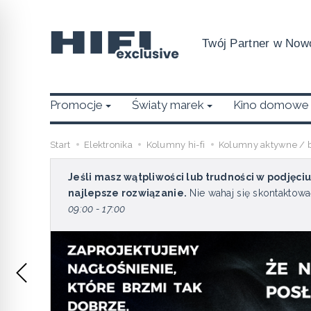
Twój Partner w Nowo
Promocje
Światy marek
Kino domowe
Start
Elektronika
Kolumny hi-fi
Kolumny aktywne / 
Jeśli masz wątpliwości lub trudności w podjęci
najlepsze rozwiązanie.
Nie wahaj się skontaktowa
09:00 - 17:00