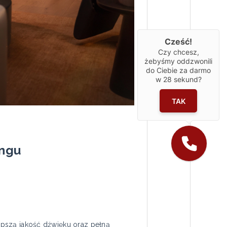
Cześć!
Czy chcesz,
żebyśmy oddzwonili
do Ciebie za darmo
w
28
sekund?
TAK
ingu
lepszą jakość dźwięku oraz pełną