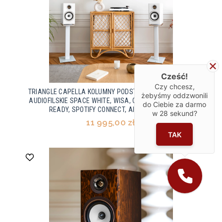
Cześć!
Czy chcesz,
TRIANGLE CAPELLA KOLUMNY PODSTAWKOWE AKTYWNE
żebyśmy oddzwonili
AUDIOFILSKIE SPACE WHITE, WISA, CHROMECAST, ROON
do Ciebie za darmo
READY, SPOTIFY CONNECT, AIRPLAY, PARA
w
28
sekund?
11 995,00 zł
TAK