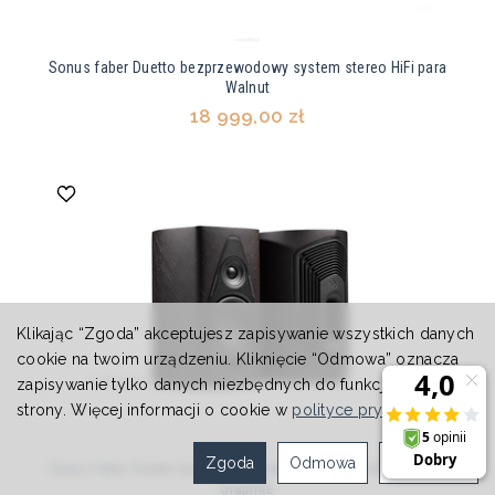
Sonus faber Duetto bezprzewodowy system stereo HiFi para
Walnut
18 999,00 zł
Klikając “Zgoda” akceptujesz zapisywanie wszystkich danych
cookie na twoim urządzeniu. Kliknięcie “Odmowa” oznacza
zapisywanie tylko danych niezbędnych do funkcjonowania
strony. Więcej informacji o cookie w
polityce prywatności
.
Zgoda
Odmowa
Ustawienia
Sonus faber Duetto bezprzewodowy system stereo HiFi para
Graphite