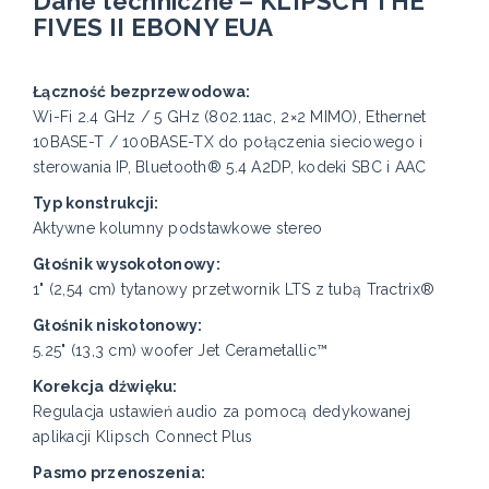
Dane techniczne – KLIPSCH THE
FIVES II EBONY EUA
Łączność bezprzewodowa:
Wi-Fi 2.4 GHz / 5 GHz (802.11ac, 2×2 MIMO), Ethernet
10BASE-T / 100BASE-TX do połączenia sieciowego i
sterowania IP, Bluetooth® 5.4 A2DP, kodeki SBC i AAC
Typ konstrukcji:
Aktywne kolumny podstawkowe stereo
Głośnik wysokotonowy:
1" (2,54 cm) tytanowy przetwornik LTS z tubą Tractrix®
Głośnik niskotonowy:
5.25" (13,3 cm) woofer Jet Cerametallic™
Korekcja dźwięku:
Regulacja ustawień audio za pomocą dedykowanej
aplikacji Klipsch Connect Plus
Pasmo przenoszenia: