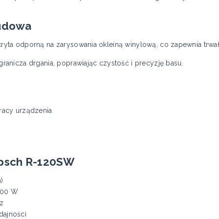
budowa
ta odporną na zarysowania okleiną winylową, co zapewnia trwał
anicza drgania, poprawiając czystość i precyzję basu.
racy urządzenia
ipsch R-120SW
)
400 W
z
dajności