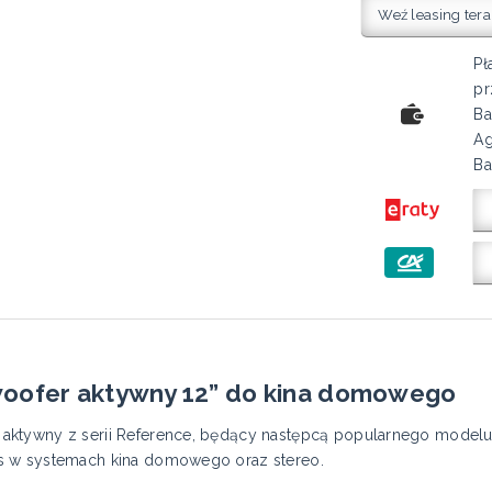
Weź leasing tera
Pł
pr
Ba
Ag
Ba
woofer aktywny 12” do kina domowego
aktywny z serii Reference, będący następcą popularnego modelu
s w systemach kina domowego oraz stereo.