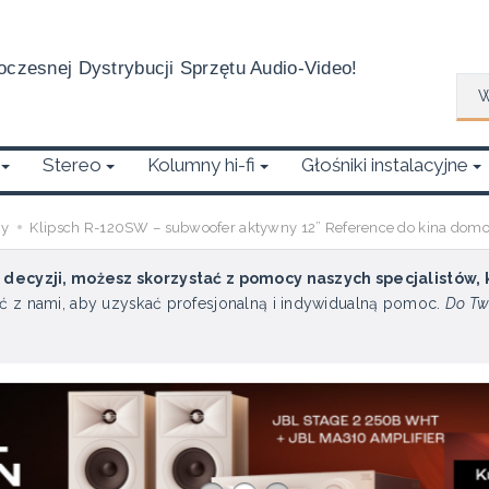
czesnej Dystrybucji Sprzętu Audio-Video!
Wys
Stereo
Kolumny hi-fi
Głośniki instalacyjne
ry
Klipsch R-120SW – subwoofer aktywny 12” Reference do kina do
u decyzji, możesz skorzystać z pomocy naszych specjalistów,
ć z nami, aby uzyskać profesjonalną i indywidualną pomoc.
Do Tw