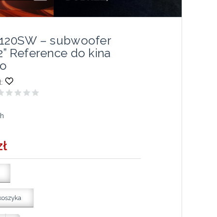
-120SW – subwoofer
2” Reference do kina
o
:
ch
zł
koszyka