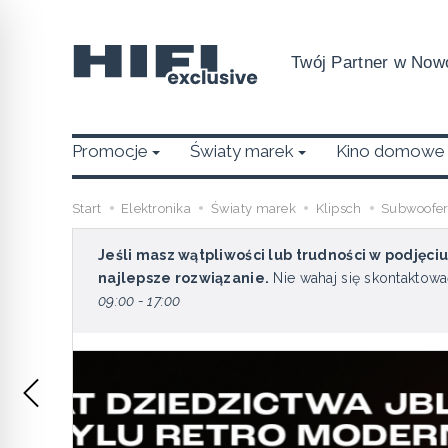
Twój Partner w Nowo
Promocje
Światy marek
Kino domowe
Start
Elektronika
Światy marek
Klipsch
Subwoofe
Jeśli masz wątpliwości lub trudności w podjęci
najlepsze rozwiązanie.
Nie wahaj się skontaktowa
09:00 - 17:00