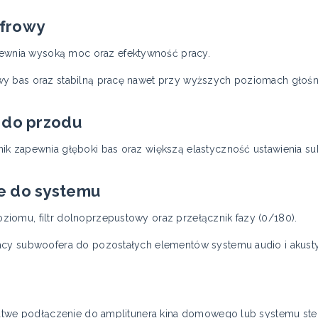
yfrowy
nia wysoką moc oraz efektywność pracy.
y bas oraz stabilną pracę nawet przy wyższych poziomach głośn
 do przodu
ik zapewnia głęboki bas oraz większą elastyczność ustawienia s
e do systemu
iomu, filtr dolnoprzepustowy oraz przełącznik fazy (0/180).
acy subwoofera do pozostałych elementów systemu audio i akust
łatwe podłączenie do amplitunera kina domowego lub systemu ste