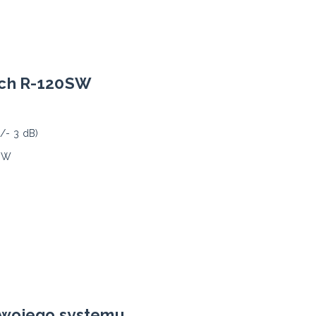
sch R-120SW
G
/- 3 dB)
0 W
swojego systemu