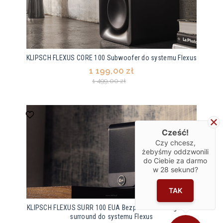
KLIPSCH FLEXUS CORE 100 Subwoofer do systemu Flexus
1 199,00 zł
1 499,00 zł
Cześć!
Czy chcesz,
żebyśmy oddzwonili
do Ciebie za darmo
w
28
sekund?
TAK
KLIPSCH FLEXUS SURR 100 EUA Bezprzewodowe głośniki
surround do systemu Flexus