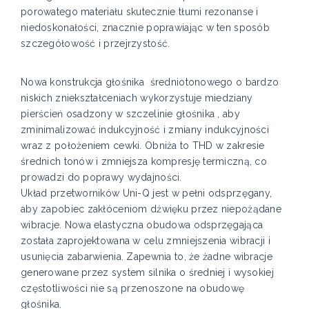
porowatego materiału skutecznie tłumi rezonanse i
niedoskonałości, znacznie poprawiając w ten sposób
szczegółowość i przejrzystość.
Nowa konstrukcja głośnika średniotonowego o bardzo
niskich zniekształceniach wykorzystuje miedziany
pierścień osadzony w szczelinie głośnika , aby
zminimalizować indukcyjność i zmiany indukcyjności
wraz z położeniem cewki. Obniża to THD w zakresie
średnich tonów i zmniejsza kompresję termiczną, co
prowadzi do poprawy wydajności.
Układ przetworników Uni-Q jest w pełni odsprzęgany,
aby zapobiec zakłóceniom dźwięku przez niepożądane
wibracje. Nowa elastyczna obudowa odsprzęgająca
została zaprojektowana w celu zmniejszenia wibracji i
usunięcia zabarwienia. Zapewnia to, że żadne wibracje
generowane przez system silnika o średniej i wysokiej
częstotliwości nie są przenoszone na obudowę
głośnika.