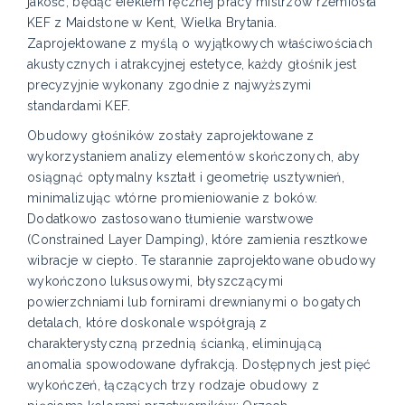
jakość, będąc efektem ręcznej pracy mistrzów rzemiosła
KEF z Maidstone w Kent, Wielka Brytania.
Zaprojektowane z myślą o wyjątkowych właściwościach
akustycznych i atrakcyjnej estetyce, każdy głośnik jest
precyzyjnie wykonany zgodnie z najwyższymi
standardami KEF.
Obudowy głośników zostały zaprojektowane z
wykorzystaniem analizy elementów skończonych, aby
osiągnąć optymalny kształt i geometrię usztywnień,
minimalizując wtórne promieniowanie z boków.
Dodatkowo zastosowano tłumienie warstwowe
(Constrained Layer Damping), które zamienia resztkowe
wibracje w ciepło. Te starannie zaprojektowane obudowy
wykończono luksusowymi, błyszczącymi
powierzchniami lub fornirami drewnianymi o bogatych
detalach, które doskonale współgrają z
charakterystyczną przednią ścianką, eliminującą
anomalia spowodowane dyfrakcją. Dostępnych jest pięć
wykończeń, łączących trzy rodzaje obudowy z