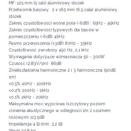
MF: 125 mm (5 cali) aluminiowy stożek
Przetwornik basowy: 2 x 165 mm (6,5 cala) aluminiowy
stożek
Zakres częstotliwości wolne pole (-6dB) : 65Hz - 45kHz
Zakres częstotliwości typowych dla basów w
pomieszczeniu (-6dB) 46Hz
Pasmo przenoszenia (±3dB) 80Hz - 35kHz
Częstotliwość zwrotnicy 450 Hz, 2,1 kHz
Wymagania dotyczące wzmacniacza 50 - 300W
Czułość (2,83V/1m) 86dB
Zniekształcenia harmoniczne 2 i 3 harmoniczna (90dB,
1m)
<0.5% 40Hz - 100kHz
<0.2% 200Hz - 2kHz
<0,1% 2kHz - 20kHz
Maksymalna moc wyjściowa (szczytowy poziom
ciśnienia akustycznego w odległości 1m z szumem
różowym) 113,5dB
Impedancja 4 Ω (min. 3,2 Ω)
Waga 22,8 kg