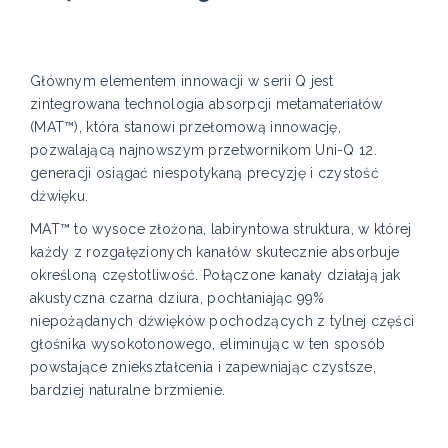
Głównym elementem innowacji w serii Q jest
zintegrowana technologia absorpcji metamateriałów
(MAT™), która stanowi przełomową innowację,
pozwalającą najnowszym przetwornikom Uni-Q 12.
generacji osiągać niespotykaną precyzję i czystość
dźwięku.
MAT™ to wysoce złożona, labiryntowa struktura, w której
każdy z rozgałęzionych kanałów skutecznie absorbuje
określoną częstotliwość. Połączone kanały działają jak
akustyczna czarna dziura, pochłaniając 99%
niepożądanych dźwięków pochodzących z tylnej części
głośnika wysokotonowego, eliminując w ten sposób
powstające zniekształcenia i zapewniając czystsze,
bardziej naturalne brzmienie.