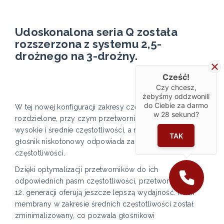
Udoskonalona seria Q została
rozszerzona z systemu 2,5-
drożnego na 3-drożny.
Cześć!
Czy chcesz,
żebyśmy oddzwonili
do Ciebie za darmo
W tej nowej konfiguracji zakresy częstotliwości są
w
28
sekund?
rozdzielone, przy czym przetwornik Uni-Q obsługuje
wysokie i średnie częstotliwości, a nowo opracowany
TAK
głośnik niskotonowy odpowiada za odtwarzanie niskich
częstotliwości.
Dzięki optymalizacji przetworników do ich
odpowiednich pasm częstotliwości, przetworniki Uni-Q
12. generacji oferują jeszcze lepszą wydajność. Ruch
membrany w zakresie średnich częstotliwości został
zminimalizowany, co pozwala głośnikowi