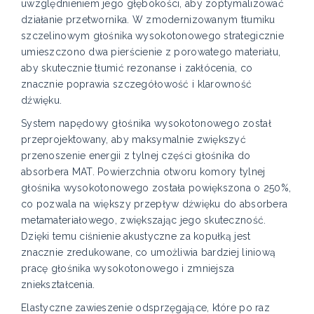
uwzględnieniem jego głębokości, aby zoptymalizować
działanie przetwornika. W zmodernizowanym tłumiku
szczelinowym głośnika wysokotonowego strategicznie
umieszczono dwa pierścienie z porowatego materiału,
aby skutecznie tłumić rezonanse i zakłócenia, co
znacznie poprawia szczegółowość i klarowność
dźwięku.
System napędowy głośnika wysokotonowego został
przeprojektowany, aby maksymalnie zwiększyć
przenoszenie energii z tylnej części głośnika do
absorbera MAT. Powierzchnia otworu komory tylnej
głośnika wysokotonowego została powiększona o 250%,
co pozwala na większy przepływ dźwięku do absorbera
metamateriałowego, zwiększając jego skuteczność.
Dzięki temu ciśnienie akustyczne za kopułką jest
znacznie zredukowane, co umożliwia bardziej liniową
pracę głośnika wysokotonowego i zmniejsza
zniekształcenia.
Elastyczne zawieszenie odsprzęgające, które po raz