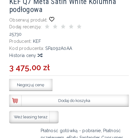
KEF Q7 Meta Satin White Kolumna
podłogowa
Obserwuj produkt:
Dodaj recenzję:
25730
Producent:
KEF
Kod producenta:
SP4092A0AA
Historia ceny
3 475,00 zł
Negocjuj cenę
Dodaj do koszyka
Weź leasing teraz
Płatność gotówką - pobranie, Płatność
przelewem, eRaty Santander Consumer