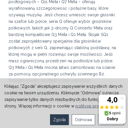
podłogowych – Q11 Meta i Q7 Meta – oferują
wyrafinowaną szczegółowość i potężne basy, które
ożywiają muzykę. Jeśli chcesz umieścić swoje głośniki
na szafce lub półce, seria Q oferuje wybór głośników
półkowych, takich jak 3-drożny Q Concerto Meta oraz
bardziej kompaktowe Q3 Meta i Q1 Meta. Stojak SQ1
został zaprojektowany specjalnie dla głośników
półkowych z serii Q, zapewniając stabilną podstawę, na
której mogą w pełni rozwinąć swoje możliwości. Jeśli
masz ograniczoną przestrzeń na podłodze lub półce,
Q3 Meta i Q1 Meta można łatwo zamontować na ścianie
za pomocą opcjonalnego uchwytu ściennego B2.
Ponadto smukły Q4 Meta został specjalnie
Klikając “Zgoda” akceptujesz zapisywanie wszystkich danych
zaprojektowany jako głośnik ścienny i może być
cookie na twoim urządzeniu. Kliknięcie “Odmowa” oznacza
używany jako głośnik LCR (lewy, centralny, prawy),
zapisywanie tylko danych niezbędnych do funkcjonowania
tworząc pełniejsze brzmienie bez zajmowania miejsca
strony. Więcej informacji o cookie w
polityce prywatności
.
na podłodze.
Zgoda
Odmowa
Ustawienia