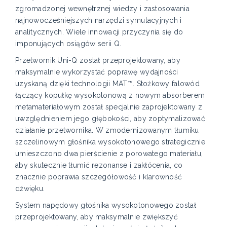
zgromadzonej wewnętrznej wiedzy i zastosowania
najnowocześniejszych narzędzi symulacyjnych i
analitycznych. Wiele innowacji przyczynia się do
imponujących osiągów serii Q.
Przetwornik Uni-Q został przeprojektowany, aby
maksymalnie wykorzystać poprawę wydajności
uzyskaną dzięki technologii MAT™. Stożkowy falowód
łączący kopułkę wysokotonową z nowym absorberem
metamateriałowym został specjalnie zaprojektowany z
uwzględnieniem jego głębokości, aby zoptymalizować
działanie przetwornika. W zmodernizowanym tłumiku
szczelinowym głośnika wysokotonowego strategicznie
umieszczono dwa pierścienie z porowatego materiału,
aby skutecznie tłumić rezonanse i zakłócenia, co
znacznie poprawia szczegółowość i klarowność
dźwięku.
System napędowy głośnika wysokotonowego został
przeprojektowany, aby maksymalnie zwiększyć