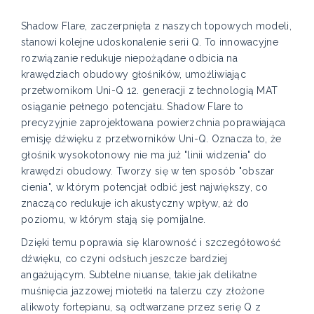
Shadow Flare, zaczerpnięta z naszych topowych modeli,
stanowi kolejne udoskonalenie serii Q. To innowacyjne
rozwiązanie redukuje niepożądane odbicia na
krawędziach obudowy głośników, umożliwiając
przetwornikom Uni-Q 12. generacji z technologią MAT
osiąganie pełnego potencjału. Shadow Flare to
precyzyjnie zaprojektowana powierzchnia poprawiająca
emisję dźwięku z przetworników Uni-Q. Oznacza to, że
głośnik wysokotonowy nie ma już "linii widzenia" do
krawędzi obudowy. Tworzy się w ten sposób "obszar
cienia", w którym potencjał odbić jest największy, co
znacząco redukuje ich akustyczny wpływ, aż do
poziomu, w którym stają się pomijalne.
Dzięki temu poprawia się klarowność i szczegółowość
dźwięku, co czyni odsłuch jeszcze bardziej
angażującym. Subtelne niuanse, takie jak delikatne
muśnięcia jazzowej miotełki na talerzu czy złożone
alikwoty fortepianu, są odtwarzane przez serię Q z