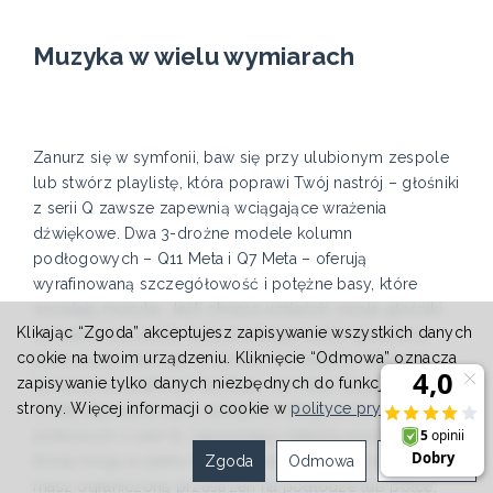
Muzyka w wielu wymiarach
Zanurz się w symfonii, baw się przy ulubionym zespole
lub stwórz playlistę, która poprawi Twój nastrój – głośniki
z serii Q zawsze zapewnią wciągające wrażenia
dźwiękowe. Dwa 3-drożne modele kolumn
podłogowych – Q11 Meta i Q7 Meta – oferują
wyrafinowaną szczegółowość i potężne basy, które
ożywiają muzykę. Jeśli chcesz umieścić swoje głośniki
Klikając “Zgoda” akceptujesz zapisywanie wszystkich danych
na szafce lub półce, seria Q oferuje wybór głośników
cookie na twoim urządzeniu. Kliknięcie “Odmowa” oznacza
półkowych, takich jak 3-drożny Q Concerto Meta oraz
zapisywanie tylko danych niezbędnych do funkcjonowania
bardziej kompaktowe Q3 Meta i Q1 Meta. Stojak SQ1
strony. Więcej informacji o cookie w
polityce prywatności
.
został zaprojektowany specjalnie dla głośników
półkowych z serii Q, zapewniając stabilną podstawę, na
Zgoda
Odmowa
Ustawienia
której mogą w pełni rozwinąć swoje możliwości. Jeśli
masz ograniczoną przestrzeń na podłodze lub półce,