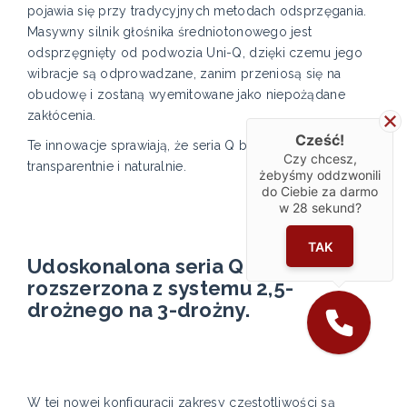
pojawia się przy tradycyjnych metodach odsprzęgania.
Masywny silnik głośnika średniotonowego jest
odsprzęgnięty od podwozia Uni-Q, dzięki czemu jego
wibracje są odprowadzane, zanim przeniosą się na
obudowę i zostaną wyemitowane jako niepożądane
zakłócenia.
Cześć!
Te innowacje sprawiają, że seria Q brzmi jeszcze bardziej
Czy chcesz,
transparentnie i naturalnie.
żebyśmy oddzwonili
do Ciebie za darmo
w
28
sekund?
TAK
Udoskonalona seria Q została
rozszerzona z systemu 2,5-
drożnego na 3-drożny.
W tej nowej konfiguracji zakresy częstotliwości są