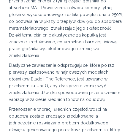
przenoszenie energii z tylnej części głośnika do
absorbera MAT. Powierzchnia otworu komory tylnej
głośnika wysokotonowego została powiększona o 250%,
co pozwala na większy przepływ dźwięku do absorbera
metamateriałowego, zwiększając jego skuteczność.
Dzięki temu ciśnienie akustyczne za kopułką jest
znacznie zredukowane, co umożliwia bardziej liniową
pracę głośnika wysokotonowego i zmniejsza
zniekształcenia.
Elastyczne zawieszenie odsprzęgające, które po raz
pierwszy zastosowano w najnowszych modelach
głośników Blade i The Reference, jest używane w
przetworniku Uni-Q, aby drastycznie zmniejszyć
zniekształcenia dźwięku spowodowane przenoszeniem
wibracji w zakresie średnich tonów na obudowę.
Przenoszenie wibracji średnich częstotliwości na
obudowę zostało znacząco zredukowane, a
jednocześnie rozwiązano problem dodatkowego
dźwięku generowanego przez kosz przetwornika, który