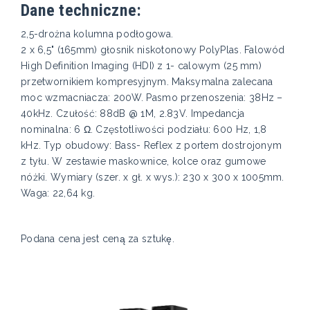
Dane techniczne:
2,5-drożna kolumna podłogowa.
2 x 6,5" (165mm) głosnik niskotonowy PolyPlas. Falowód
High Definition Imaging (HDI) z 1- calowym (25 mm)
przetwornikiem kompresyjnym. Maksymalna zalecana
moc wzmacniacza: 200W. Pasmo przenoszenia: 38Hz –
40kHz. Czułość: 88dB @ 1M, 2.83V. Impedancja
nominalna: 6 Ω. Częstotliwości podziału: 600 Hz, 1,8
kHz. Typ obudowy: Bass- Reflex z portem dostrojonym
z tyłu. W zestawie maskownice, kolce oraz gumowe
nóżki. Wymiary (szer. x gł. x wys.): 230 x 300 x 1005mm.
Waga: 22,64 kg.
Podana cena jest ceną za sztukę.