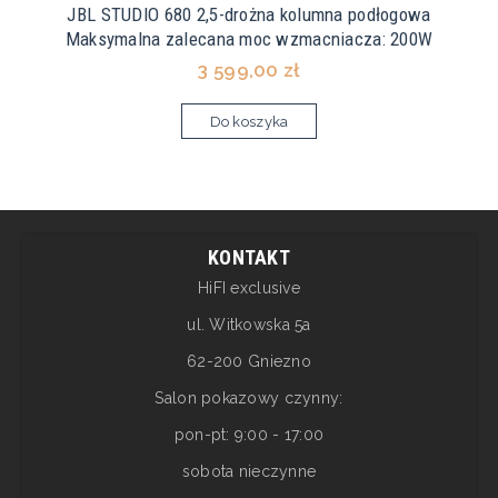
JBL STUDIO 680 2,5-drożna kolumna podłogowa
Maksymalna zalecana moc wzmacniacza: 200W
3 599,00 zł
Do koszyka
KONTAKT
HiFI exclusive
ul. Witkowska 5a
62-200 Gniezno
Salon pokazowy czynny:
pon-pt: 9:00 - 17:00
sobota nieczynne