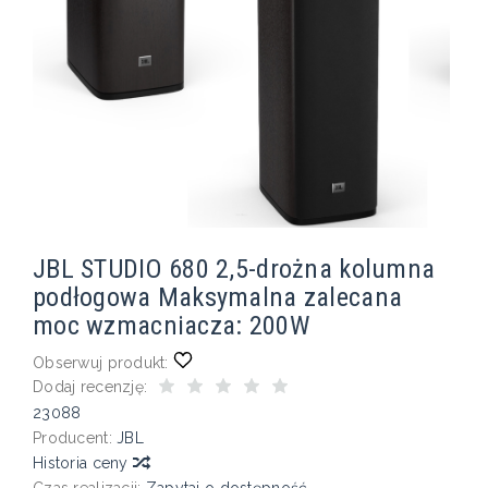
JBL STUDIO 680 2,5-drożna kolumna
podłogowa Maksymalna zalecana
moc wzmacniacza: 200W
Obserwuj produkt:
Dodaj recenzję:
23088
Producent:
JBL
Historia ceny
Czas realizacji:
Zapytaj o dostępność