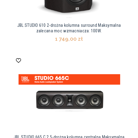
JBL STUDIO 610 2-drożna kolumna surround Maksymalna
zalecana moc wzmacniacza: 100W.
1 749,00 zł
JBL STUDIO 665 C 2,5-drożna kolumna centralna Maksymalna