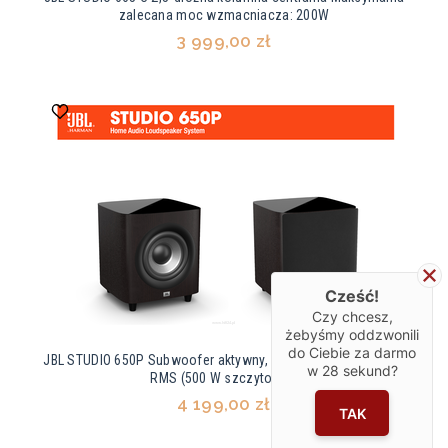
zalecana moc wzmacniacza: 200W
3 999,00 zł
Cześć!
Czy chcesz,
żebyśmy oddzwonili
do Ciebie za darmo
JBL STUDIO 650P Subwoofer aktywny, 10-calowy Moc: 250 W
w
28
sekund?
RMS (500 W szczytowa).
4 199,00 zł
TAK