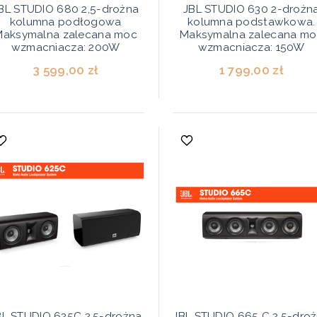
BL STUDIO 680 2,5-drożna
JBL STUDIO 630 2-drożn
kolumna podłogowa
kolumna podstawkowa.
Maksymalna zalecana moc
Maksymalna zalecana mo
wzmacniacza: 200W
wzmacniacza: 150W
3 599,00 zł
1 799,00 zł
BL STUDIO 625C 2,5-drożna
JBL STUDIO 665 C 2,5-dro