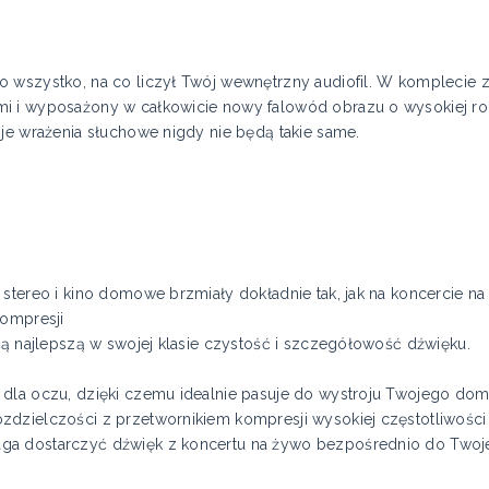
o wszystko, na co liczył Twój wewnętrzny audiofil. W komplecie 
i i wyposażony w całkowicie nowy falowód obrazu o wysokiej ro
oje wrażenia słuchowe nigdy nie będą takie same.
stereo i kino domowe brzmiały dokładnie tak, jak na koncercie na 
kompresji
ją najlepszą w swojej klasie czystość i szczegółowość dźwięku.
 dla oczu, dzięki czemu idealnie pasuje do wystroju Twojego dom
zdzielczości z przetwornikiem kompresji wysokiej częstotliwości
ga dostarczyć dźwięk z koncertu na żywo bezpośrednio do Two