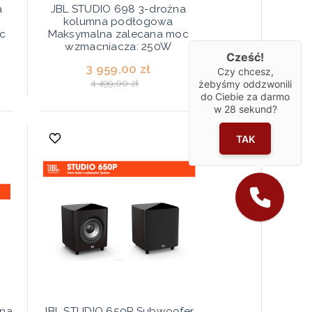
a
JBL STUDIO 698 3-drożna
kolumna podłogowa
c
Maksymalna zalecana moc
wzmacniacza: 250W
Cześć!
3 959,00 zł
Czy chcesz,
4 499,00 zł
żebyśmy oddzwonili
do Ciebie za darmo
w
28
sekund?
TAK
żna
JBL STUDIO 650P Subwoofer