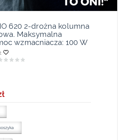
O 620 2-drożna kolumna
owa. Maksymalna
moc wzmacniacza: 100 W
:
zł
koszyka