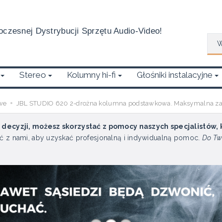
czesnej Dystrybucji Sprzętu Audio-Video!
Wys
Stereo
Kolumny hi-fi
Głośniki instalacyjne
we
JBL STUDIO 620 2-drożna kolumna podstawkowa. Maksymalna z
u decyzji, możesz skorzystać z pomocy naszych specjalistów,
ć z nami, aby uzyskać profesjonalną i indywidualną pomoc.
Do Tw