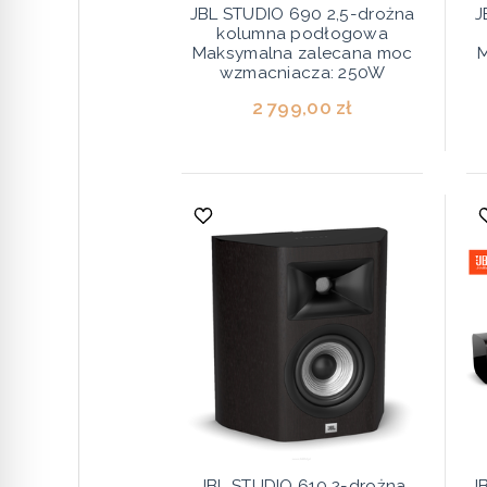
JBL STUDIO 690 2,5-drożna
J
kolumna podłogowa
Maksymalna zalecana moc
wzmacniacza: 250W
2 799,00 zł
JBL STUDIO 610 2-drożna
J