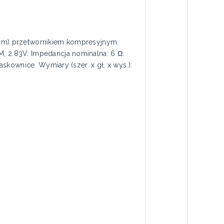
5 mm) przetwornikiem kompresyjnym.
, 2.83V. Impedancja nominalna: 6 Ω.
skownice. Wymiary (szer. x gł. x wys.):