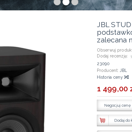
JBL STUDI
podstawk
zalecana 
Obserwuj produkt
Dodaj recenzję:
23090
Producent:
JBL
Historia ceny
1 499,00 
Negocjuj cenę
Dodaj do 