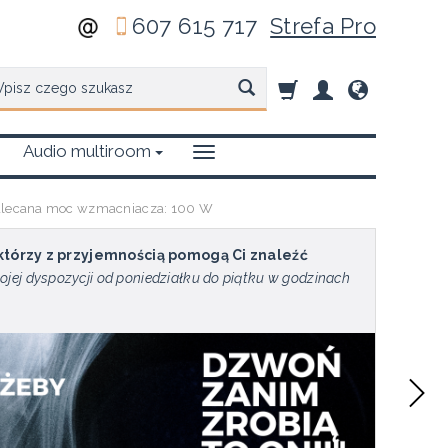
607 615 717
Strefa Pro
zukaj
Audio multiroom
alecana moc wzmacniacza: 100 W
 którzy z przyjemnością pomogą Ci znaleźć
ojej dyspozycji od poniedziałku do piątku w godzinach