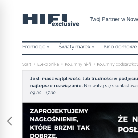
Twój Partner w Nowo
Promocje
Światy marek
Kino domowe
Start
Elektronika
Kolumny hi-fi
Kolumny podstawko
Jeśli masz wątpliwości lub trudności w podjęci
najlepsze rozwiązanie.
Nie wahaj się skontaktowa
09:00 - 17:00