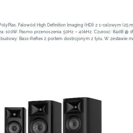
 PolyPlas. Falowód High Definition Imaging (HDI) z 1-calowym (2
 100W. Pasmo przenoszenia: 50Hz – 40kHz. Czułość: 84dB @ 1M
p obudowy: Bass-Reflex z portem dostrojonym z tyłu. W zestawie ma