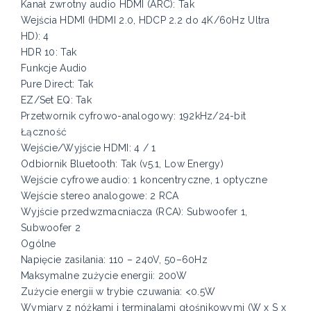
Kanał zwrotny audio HDMI (ARC): Tak
Wejścia HDMI (HDMI 2.0, HDCP 2.2 do 4K/60Hz Ultra
HD): 4
HDR 10: Tak
Funkcje Audio
Pure Direct: Tak
EZ/Set EQ: Tak
Przetwornik cyfrowo-analogowy: 192kHz/24-bit
Łączność
Wejście/Wyjście HDMI: 4 / 1
Odbiornik Bluetooth: Tak (v5.1, Low Energy)
Wejście cyfrowe audio: 1 koncentryczne, 1 optyczne
Wejście stereo analogowe: 2 RCA
Wyjście przedwzmacniacza (RCA): Subwoofer 1,
Subwoofer 2
Ogólne
Napięcie zasilania: 110 – 240V, 50–60Hz
Maksymalne zużycie energii: 200W
Zużycie energii w trybie czuwania: <0.5W
Wymiary z nóżkami i terminalami głośnikowymi (W x S x