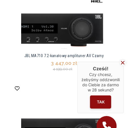
JBL MA710 7.2-kanałowy amplituner AV Czarny
3 447,00 zł
Cześć!
4 199,00 zł
Czy chcesz,
żebyśmy oddzwonili
do Ciebie za darmo
w
28
sekund?
TAK