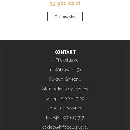
39 900,00 zł
Do koszyka
KONTAKT
HiFI exclusive
ul. Witkowska 5a
62-200 Gniezno
Salon pokazowy czynny:
pon-pt: 9:00 - 17:00
sobota nieczynne
tel. +48 607 615 717
esklep@hifiexclusive.pl