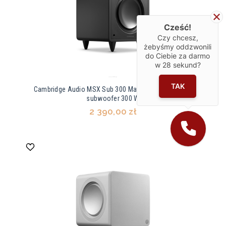
Cześć!
Czy chcesz,
żebyśmy oddzwonili
do Ciebie za darmo
w
28
sekund?
TAK
Cambridge Audio MSX Sub 300 Matte Black– aktywny
subwoofer 300 W
2 390,00 zł