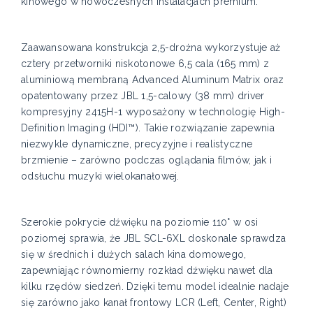
kinowego w nowoczesnych instalacjach premium.
Zaawansowana konstrukcja 2,5-drożna wykorzystuje aż
cztery przetworniki niskotonowe 6,5 cala (165 mm) z
aluminiową membraną Advanced Aluminum Matrix oraz
opatentowany przez JBL 1,5-calowy (38 mm) driver
kompresyjny 2415H-1 wyposażony w technologię High-
Definition Imaging (HDI™). Takie rozwiązanie zapewnia
niezwykle dynamiczne, precyzyjne i realistyczne
brzmienie – zarówno podczas oglądania filmów, jak i
odsłuchu muzyki wielokanałowej.
Szerokie pokrycie dźwięku na poziomie 110° w osi
poziomej sprawia, że JBL SCL-6XL doskonale sprawdza
się w średnich i dużych salach kina domowego,
zapewniając równomierny rozkład dźwięku nawet dla
kilku rzędów siedzeń. Dzięki temu model idealnie nadaje
się zarówno jako kanał frontowy LCR (Left, Center, Right)