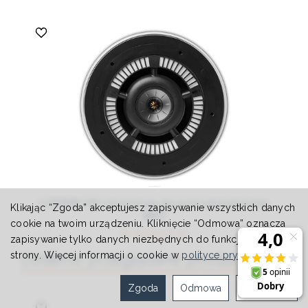
Ci250RRM-THX z technologią absorpcji metamateriałów
Klikając “Zgoda” akceptujesz zapisywanie wszystkich danych
(MAT)
cookie na twoim urządzeniu. Kliknięcie “Odmowa” oznacza
8 200,00 zł
zapisywanie tylko danych niezbędnych do funkcjonowania
Ostatnio przeglądane produkty
strony. Więcej informacji o cookie w
polityce prywatności
.
Zgoda
Odmowa
Ustawienia