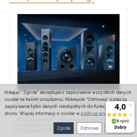
Klikając “Zgoda” akceptujesz zapisywanie wszystkich danych
JBL Synthesis 2026 – nowe głośniki SCL, procesory
cookie na twoim urządzeniu. Kliknięcie “Odmowa” oznacza
SDP i amplituner SDR do referencyjnego kina
zapisywanie tylko danych niezbędnych do funkcjonowania
domowego
21-06-2026
strony. Więcej informacji o cookie w
polityce prywatności
.
JBL Synthesis 2026 – nowa generacja kina domowego
klasy referencyjnej JBL Synthesis prezentuje największą
Zgoda
Odmowa
Ustawienia
od lat premierę nowych produktów przeznaczonych do
luksusowych instalacji kina domowego i