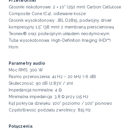
Przetworniki
Głośniki niskotonowe: 2 × 10” (250 mm) Carbon Cellulose
Composite Cone (C4), odlewane kosze
Głośnik wysokotonowy: JBL D2815, podwójny driver
kompresyjny 1,5” (38 mm) z membraną pierścieniową
Teonex® oraz podwójnym układem neodymowym
Tuba wysokotonowa: High-Definition Imaging (HDI™)
Horn
Parametry audio
Moc RMS: 300 W
Pasmo przenoszenia: 41 Hz – 20 kHz (-6 dB)
Skuteczność: 90 dB (2.83V / 1m)
Impedancja nominalna: 4 Ω
Minimalna impedancja: 3,8 Ω przy 115 Hz
Kąt pokrycia dźwięku: 100° poziomo / 100° pionowo
Częstotliwość podziału zwrotnicy: 815 Hz
Połączenia