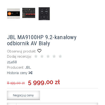
JBL MA9100HP 9.2-kanałowy
odbiornik AV Biały
Obserwuj produkt:
Dodaj recenzję:
25468
Producent:
JBL
Historia ceny
5 999,00 zł
8 199,00 zł
Negocjuj cenę