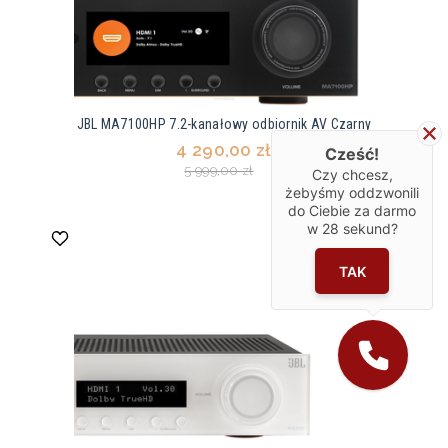
JBL MA7100HP 7.2-kanałowy odbiornik AV Czarny
4 290,00 zł
Cześć!
5 999,00 zł
Czy chcesz,
żebyśmy oddzwonili
do Ciebie za darmo
w
28
sekund?
TAK