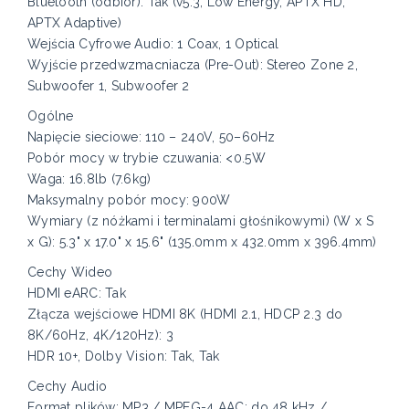
Bluetooth (odbiór): Tak (v5.3, Low Energy, APTX HD,
APTX Adaptive)
Wejścia Cyfrowe Audio: 1 Coax, 1 Optical
Wyjście przedwzmacniacza (Pre-Out): Stereo Zone 2,
Subwoofer 1, Subwoofer 2
Ogólne
Napięcie sieciowe: 110 – 240V, 50–60Hz
Pobór mocy w trybie czuwania: <0.5W
Waga: 16.8lb (7.6kg)
Maksymalny pobór mocy: 900W
Wymiary (z nóżkami i terminalami głośnikowymi) (W x S
x G): 5.3" x 17.0" x 15.6" (135.0mm x 432.0mm x 396.4mm)
Cechy Wideo
HDMI eARC: Tak
Złącza wejściowe HDMI 8K (HDMI 2.1, HDCP 2.3 do
8K/60Hz, 4K/120Hz): 3
HDR 10+, Dolby Vision: Tak, Tak
Cechy Audio
Format plików: MP3 / MPEG-4 AAC: do 48 kHz /