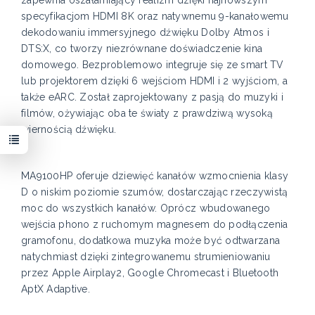
zapewnia oszałamiający realizm dzięki najnowszym
specyfikacjom HDMI 8K oraz natywnemu 9-kanałowemu
dekodowaniu immersyjnego dźwięku Dolby Atmos i
DTS:X, co tworzy niezrównane doświadczenie kina
domowego. Bezproblemowo integruje się ze smart TV
lub projektorem dzięki 6 wejściom HDMI i 2 wyjściom, a
także eARC. Został zaprojektowany z pasją do muzyki i
filmów, ożywiając oba te światy z prawdziwą wysoką
wiernością dźwięku.
MA9100HP oferuje dziewięć kanałów wzmocnienia klasy
D o niskim poziomie szumów, dostarczając rzeczywistą
moc do wszystkich kanałów. Oprócz wbudowanego
wejścia phono z ruchomym magnesem do podłączenia
gramofonu, dodatkowa muzyka może być odtwarzana
natychmiast dzięki zintegrowanemu strumieniowaniu
przez Apple Airplay2, Google Chromecast i Bluetooth
AptX Adaptive.