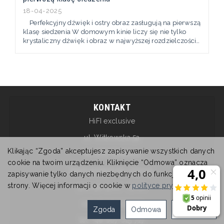
18-04-2025
Perfekcyjny dźwięk i ostry obraz zasługują na pierwszą
klasę siedzenia W domowym kinie liczy się nie tylko
krystaliczny dźwięk i obraz w najwyższej rozdzielczości.
Równie ważny jest komfort oglądania — bo prawdziwe
emocje zaczynają się od wygody. Oferujemy pięć modeli
foteli kinowych, które możesz dopasować do swoich
upodobań i oczekiwań. Każdy z nich został...
KONTAKT
HiFI exclusive
ul. Witkowska 5a
Klikając “Zgoda” akceptujesz zapisywanie wszystkich danych
62-200 Gniezno
cookie na twoim urządzeniu. Kliknięcie “Odmowa” oznacza
Salon pokazowy czynny:
zapisywanie tylko danych niezbędnych do funkcjonowania
strony. Więcej informacji o cookie w
polityce prywatności
.
pon-pt: 9:00 - 17:00
sobota nieczynne
Zgoda
Odmowa
Ustawienia
tel. +48 607 615 717