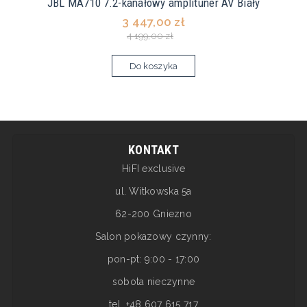
JBL MA710 7.2-kanałowy amplituner AV Biały
3 447,00 zł
4 199,00 zł
Do koszyka
KONTAKT
HiFI exclusive
ul. Witkowska 5a
62-200 Gniezno
Salon pokazowy czynny:
pon-pt: 9:00 - 17:00
sobota nieczynne
tel. +48 607 615 717