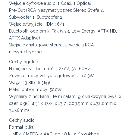
Wejście cyfrowe audio: 1 Coax, 1 Optical
Pre-Out (RCA niesymetryczne): Stereo Strefa 2,
Subwoofer 1, Subwoofer 2
Wejście/wyjście HDMI: 6/1
Bluetooth odbiornik: Tak (v5.3, Low Energy, APTX HD,
APTX Adaptive)
Wejście analogowe stereo: 2 wejścia RCA
niesymetryczne
Cechy ogólne
Napięcie zasilania: 110 – 240V, 50–60Hz
Zużycie mocy w trybie gotowości: <0.5W
Waga: 13.8lb (6.3kg)
Maks. pobór mocy: 500W
Wymiary z nóżkami i terminalami głośnikowymi (wys. x
szer. x gł.): 4.3” x 17.0” x 13.7” (109.9mm x 432.0mm x
347.6mm)
Cechy audio
Format pliku:
- MP3 / MPEG-4 AAC: do 48 kHz / 320kbps