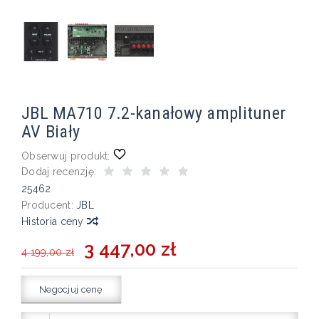
JBL MA710 7.2-kanałowy amplituner
AV Biały
Obserwuj produkt:
Dodaj recenzję:
25462
Producent:
JBL
Historia ceny
3 447,00 zł
4 199,00 zł
Negocjuj cenę