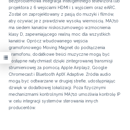
Bezproblemowa integracja inteligentnego telewizora lub
projektora z 6 wejściami HDMI i 1 wyjściem oraz eARC.
Został on zaprojektowany z pasją do muzyki i filmów,
aby ożywiać je z prawdziwie wysoką wiernością. MA710
ma siedem kanałów niskoszumowego wzmocnienia
klasy D, zapewniającego realną moc dla wszystkich
kanałów. Oprócz wbudowanego wejścia
gramofonowego Moving Magnet do podłączenia
gramofonu, dodatkowe treści muzyczne mogą być
dostępne natychmiast dzięki zintegrowanej transmisji
strumieniowej za pomocą Apple Airplay2, Google
Chromecast i Bluetooth AptX Adaptive. Źródła audio
mogą być odtwarzane w drugiej strefie, udostępniając
dźwięk w dodatkowej lokalizacji. Poza fizycznymi
mechanizmami kontrolnymi MA710 umożliwia kontrolę IP
w celu integracji systemów sterowania innych
producentów.