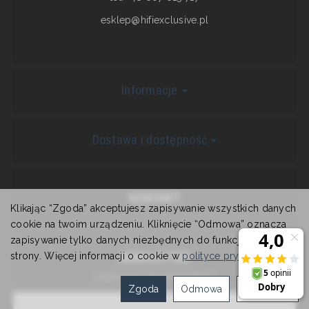
esklep@hifiexclusive.pl
Informacje
Dostawa i dostępność
KONTAKT
Klikając “Zgoda” akceptujesz zapisywanie wszystkich danych
cookie na twoim urządzeniu. Kliknięcie “Odmowa” oznacza
zapisywanie tylko danych niezbędnych do funkcjonowania
NEWSLETTER
strony. Więcej informacji o cookie w
polityce prywatności
.
Zapisz się do newslettera
Zgoda
Odmowa
Ustawienia