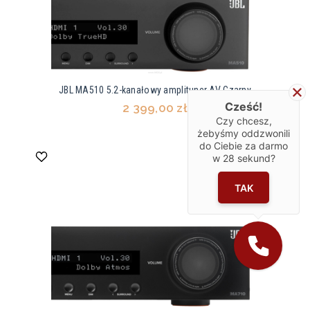
JBL MA510 5.2-kanałowy amplituner AV Czarny
Cześć!
2 399,00 zł
Czy chcesz,
żebyśmy oddzwonili
do Ciebie za darmo
w
28
sekund?
TAK