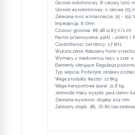
Głośnik niskotonowy: 8-calowy (200
Głośnik wysokotonowy: 1-calowa (25 
Zalecana moc wzmacniacza: 25 ~ 150
Impedancja: 8 Ohm
Czułość głośnika: 88 dB (2,83 V/1 m)
Pasmo przenoszenia: 44Hz ~ 40kHz (-6
Częstotliwość zwrotnicy: 1,7 kHz
Wykończenie: Naturalny fornir orzech
Wymiary z maskownicą (wys. x szer. x
Elementy sterujące: Regulacja poziom
Typ wejścia: Podwójne zestawy pozła
Waga produktu (każdy): 12.8kg
Waga transportowa (para): 31,8 kg
Jednostki miary wysyłki: para stereo (
Zalecana wysokość stojaka: 404 mm
Zalecany stojak: JBL JS-80 (sprzedawa