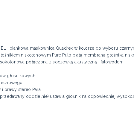
ką JBL i piankowa maskownica Quadrex w kolorze do wyboru czar
łośnikiem niskotonowym Pure Pulp białą membraną głośnika nis
ysokotonowa połączona z soczewką akustyczną i falowodem
ków głośnikowych
rzechowego
 i prawy stereo Para
przedawany oddzielnie) ustawia głośnik na odpowiedniej wysoko