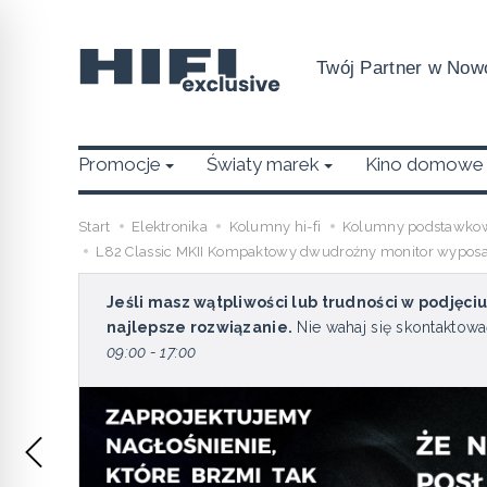
Twój Partner w Nowo
Promocje
Światy marek
Kino domowe
Start
Elektronika
Kolumny hi-fi
Kolumny podstawko
L82 Classic MKII Kompaktowy dwudrożny monitor wyposa
Jeśli masz wątpliwości lub trudności w podjęci
najlepsze rozwiązanie.
Nie wahaj się skontaktowa
09:00 - 17:00