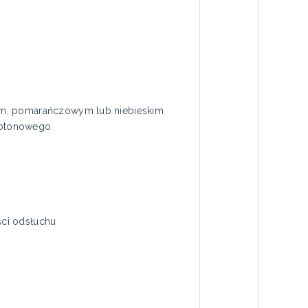
nym, pomarańczowym lub niebieskim
kotonowego
ści odsłuchu