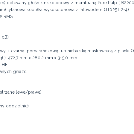
 mm) odlewany głośnik niskotonowy z membraną Pure Pulp (JW2
mm) tytanowa kopułka wysokotonowa z falowodem (JT025Ti2-4)
 W RMS
 dB)
owy z czarną, pomarańczową lub niebieską maskownicą z pianki 
 gł.): 472,7 mm x 280,2 mm x 315,0 mm
u HF
canych gniazd
lustrzane lewe/prawe)
ny oddzielnie)