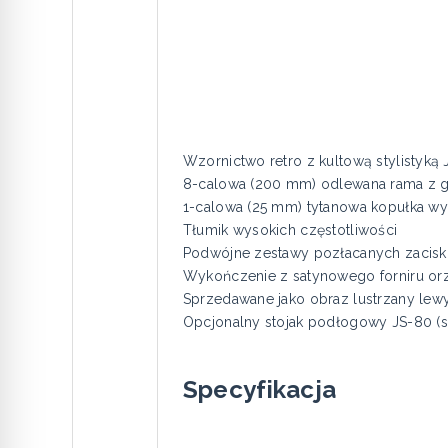
Wzornictwo retro z kultową stylisty
8-calowa (200 mm) odlewana rama z g
1-calowa (25 mm) tytanowa kopułka w
Tłumik wysokich częstotliwości
Podwójne zestawy pozłacanych zacis
Wykończenie z satynowego forniru o
Sprzedawane jako obraz lustrzany lewy
Opcjonalny stojak podłogowy JS-80 (s
Specyfikacja