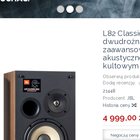
L82 Class
dwudrożn
zaawanso
akustyczn
kultowym 
Obserwuj produkt
Dodaj recenzję:
21448
Producent:
JBL
Historia ceny
4 999,00 
Negocjuj cenę