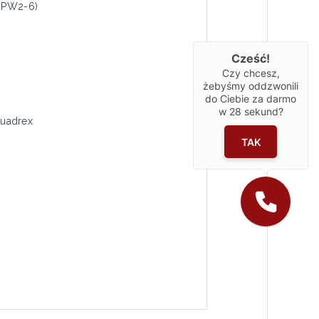
00PW2-6)
Cześć!
Czy chcesz,
żebyśmy oddzwonili
do Ciebie za darmo
w
28
sekund?
Quadrex
TAK