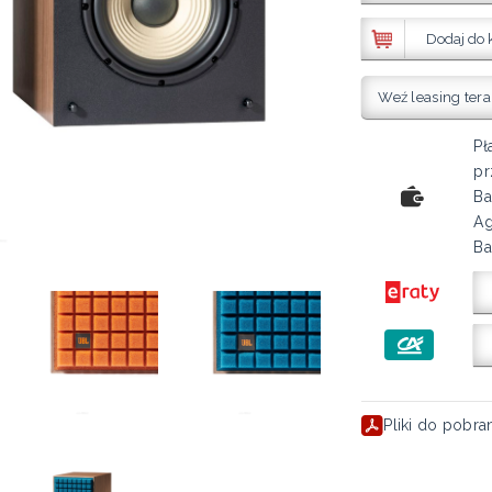
Dodaj do 
Weź leasing tera
Pł
pr
Ba
Ag
Ba
Pliki do pobra