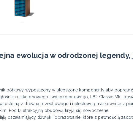
lejna ewolucja w odrodzonej legendy, j
nik półkowy wyposażony w ulepszone komponenty aby poprawić 
 głośnika niskotonowego i wysokotonowego, L82 Classic MkII posi
ą okleiną z drewna orzechowego i i efektowną maskownicę z pia
im. Pod tą atrakcyjną obudową kryją się nowoczesne
ają oszałamiający dźwięk i obrazowanie, które z pewnością zado