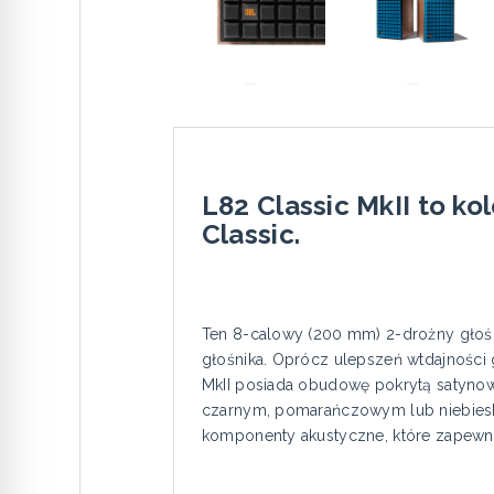
L82 Classic MkII to ko
Classic.
Ten 8-calowy (200 mm) 2-drożny głoś
głośnika. Oprócz ulepszeń wtdajności
MkII posiada obudowę pokrytą satynow
czarnym, pomarańczowym lub niebiesk
komponenty akustyczne, które zapewni