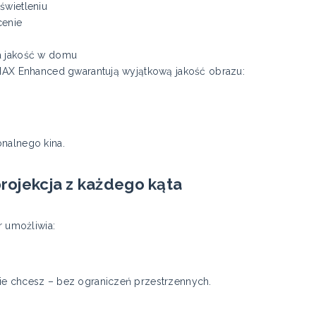
świetleniu
cenie
a jakość w domu
IMAX Enhanced gwarantują wyjątkową jakość obrazu:
nalnego kina.
projekcja z każdego kąta
r umożliwia:
ie chcesz – bez ograniczeń przestrzennych.