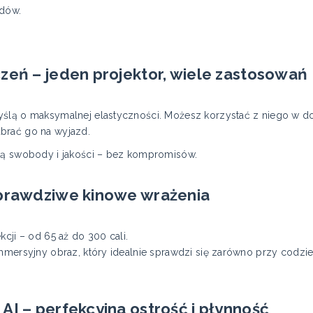
zdów.
zeń – jeden projektor, wiele zastosowań
yślą o maksymalnej elastyczności. Możesz korzystać z niego w 
brać go na wyjazd.
ują swobody i jakości – bez kompromisów.
 prawdziwe kinowe wrażenia
cji – od 65 aż do 300 cali.
immersyjny obraz, który idealnie sprawdzi się zarówno przy codzi
AI – perfekcyjna ostrość i płynność