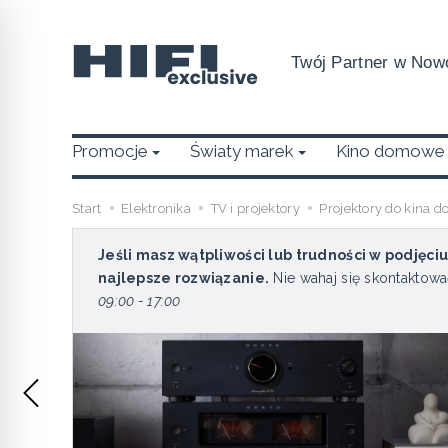
Twój Partner w Nowo
Promocje
Światy marek
Kino domowe
Start
Elektronika
TV i projektory
Projektory do kina
Jeśli masz wątpliwości lub trudności w podjęci
najlepsze rozwiązanie.
Nie wahaj się skontaktowa
09:00 - 17:00