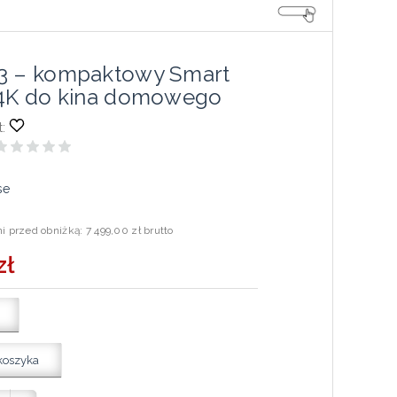
3 – kompaktowy Smart
 4K do kina domowego
:
se
ni przed obniżką:
7 499,00 zł brutto
zł
koszyka