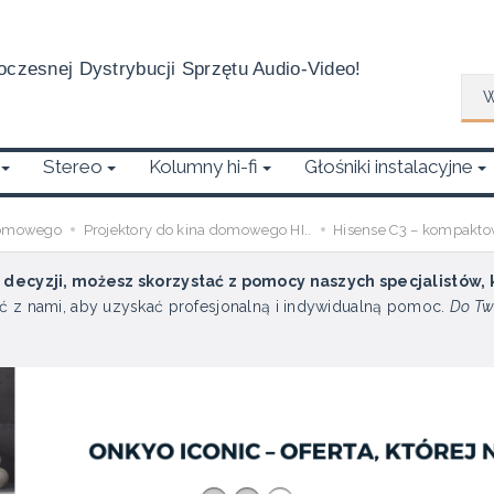
czesnej Dystrybucji Sprzętu Audio-Video!
Wys
Stereo
Kolumny hi-fi
Głośniki instalacyjne
 domowego
Projektory do kina domowego HI..
Hisense C3 – kompakto
u decyzji, możesz skorzystać z pomocy naszych specjalistów,
ć z nami, aby uzyskać profesjonalną i indywidualną pomoc.
Do Tw