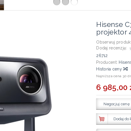
Hisense C
projektor
Obserwuj produkt
Dodaj recenzję:
26712
Producent:
Hisen
Historia ceny
Najniższa cena 30 d
6 985,00 
Negocjuj cenę
Dodaj do 