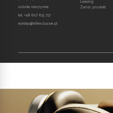
Leasing
sobota nieczynne
Zwróć produkt
tel. +48 607 615 717
esklep@hifiexclusive.pl