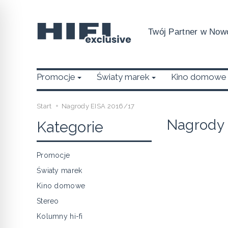
Twój Partner w Nowo
Promocje
Światy marek
Kino domowe
Start
Nagrody EISA 2016/17
Nagrody 
Kategorie
Promocje
Światy marek
Kino domowe
Stereo
Kolumny hi-fi