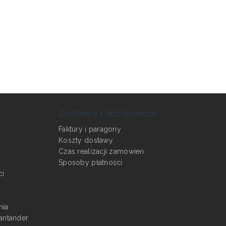
Dostawa i dostępność
Faktury i paragony
Koszty dostawy
Czas realizacji zamówień
Sposoby płatności
ci
nia
antander