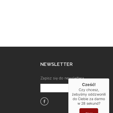
NEWSLETTER
Zapisz się do newslettera
Cześć!
Czy chcesz,
żebyśmy oddzwonili
do Ciebie za darmo
w
28
sekund?