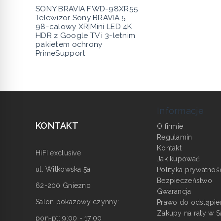
SONY BRAVIA FWD-98XR55
Telewizor Sony BRAVIA 5 –
98-calowy XR|Mini LED 4K
HDR z Google TV i 3-letnim
pakietem ochrony
PrimeSupport
Informacje
KONTAKT
O firmie
Regulamin
Kontakt
HiFI exclusive
Jak kupować
ul. Witkowska 5a
Polityka prywatnoś
Bezpieczeństwo
62-200 Gniezno
Gwarancja
Salon pokazowy czynny:
Prawo do odstąpie
Zakupy na raty w S
pon-pt: 9:00 - 17:00