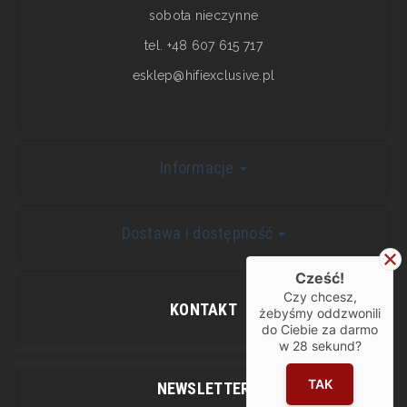
sobota nieczynne
tel. +48 607 615 717
esklep@hifiexclusive.pl
Informacje
Dostawa i dostępność
Cześć!
Czy chcesz,
KONTAKT
żebyśmy oddzwonili
do Ciebie za darmo
w
28
sekund?
TAK
NEWSLETTER