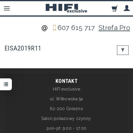
607 615 717
Strefa Pro
EISA2019R11
KONTAKT
HiFI exclusive
ul. Witkowska 5a
62-200 Gniezno
Salon pokazowy czynny:
pon-pt: 9:00 - 17:00