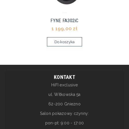
FYNE FA302iC
1 199,00 zł
Do koszyka
KONTAKT
HiFI exclusive
ul. Witkowska 5a
62-200 Gniezno
Salon pokazowy czynny:
pon-pt: 9:00 - 17:00