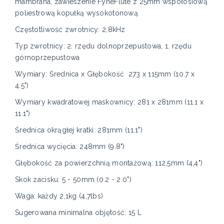
mambrana, zawieszenie FyneFlute z 25mm współosiową
poliestrową kopułką wysokotonową
Częstotliwość zwrotnicy: 2,8kHz
Typ zwrotnicy: 2. rzędu dolnoprzepustowa, 1. rzędu
górnoprzepustowa
Wymiary: Średnica x Głębokość 273 x 115mm (10.7 x
4.5")
Wymiary kwadratowej maskownicy: 281 x 281mm (11.1 x
11.1")
Średnica okrągłej kratki: 281mm (11.1")
Średnica wycięcia: 248mm (9.8")
Głębokość za powierzchnią montażową: 112,5mm (4,4")
Skok zacisku: 5 - 50mm (0.2 - 2.0")
Waga: każdy 2,1kg (4,7lbs)
Sugerowana minimalna objętość: 15 L