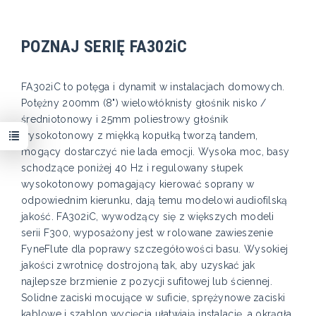
POZNAJ SERIĘ FA302iC
FA302iC to potęga i dynamit w instalacjach domowych.
Potężny 200mm (8") wielowłóknisty głośnik nisko /
średniotonowy i 25mm poliestrowy głośnik
wysokotonowy z miękką kopułką tworzą tandem,
mogący dostarczyć nie lada emocji. Wysoka moc, basy
schodzące poniżej 40 Hz i regulowany słupek
wysokotonowy pomagający kierować soprany w
odpowiednim kierunku, dają temu modelowi audiofilską
jakość. FA302iC, wywodzący się z większych modeli
serii F300, wyposażony jest w rolowane zawieszenie
FyneFlute dla poprawy szczegółowości basu. Wysokiej
jakości zwrotnicę dostrojoną tak, aby uzyskać jak
najlepsze brzmienie z pozycji sufitowej lub ściennej.
Solidne zaciski mocujące w suficie, sprężynowe zaciski
kablowe i szablon wycięcia ułatwiają instalację, a okrągła,