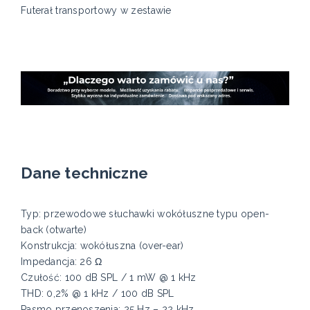
Futerał transportowy w zestawie
Dane techniczne
Typ: przewodowe słuchawki wokółuszne typu open-
back (otwarte)
Konstrukcja: wokółuszna (over-ear)
Impedancja: 26 Ω
Czułość: 100 dB SPL / 1 mW @ 1 kHz
THD: 0,2% @ 1 kHz / 100 dB SPL
Pasmo przenoszenia: 25 Hz – 22 kHz