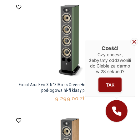
Cześć!
Czy chcesz,
żebyśmy oddzwonili
do Ciebie za darmo
w
28
sekund?
TAK
Focal Aria Evo X N°3 Moss Green High Gloss – kolumna
podłogowa hi-fi klasy premium
9 299,00 zł