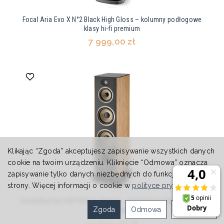
Focal Aria Evo X N°2 Black High Gloss – kolumny podłogowe
klasy hi-fi premium
7 999,00 zł
Klikając “Zgoda” akceptujesz zapisywanie wszystkich danych
cookie na twoim urządzeniu. Kliknięcie “Odmowa” oznacza
zapisywanie tylko danych niezbędnych do funkcjonowania
strony. Więcej informacji o cookie w
polityce prywatności
.
Focal Aria Evo X N°4 Prime Walnut – kolumna podłogowa hi-fi
Zgoda
Odmowa
Ustawienia
klasy premium
10 699,00 zł