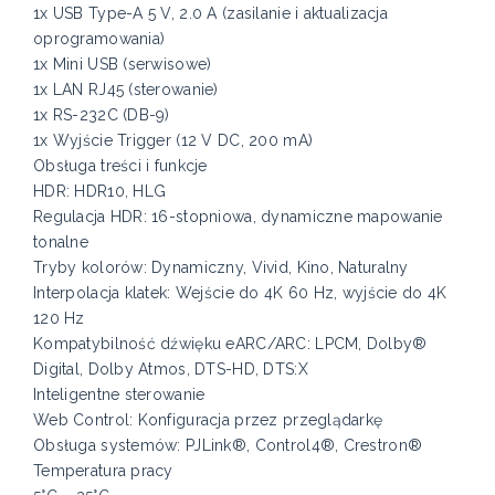
1x USB Type-A 5 V, 2.0 A (zasilanie i aktualizacja
oprogramowania)
1x Mini USB (serwisowe)
1x LAN RJ45 (sterowanie)
1x RS-232C (DB-9)
1x Wyjście Trigger (12 V DC, 200 mA)
Obsługa treści i funkcje
HDR: HDR10, HLG
Regulacja HDR: 16-stopniowa, dynamiczne mapowanie
tonalne
Tryby kolorów: Dynamiczny, Vivid, Kino, Naturalny
Interpolacja klatek: Wejście do 4K 60 Hz, wyjście do 4K
120 Hz
Kompatybilność dźwięku eARC/ARC: LPCM, Dolby®
Digital, Dolby Atmos, DTS-HD, DTS:X
Inteligentne sterowanie
Web Control: Konfiguracja przez przeglądarkę
Obsługa systemów: PJLink®, Control4®, Crestron®
Temperatura pracy