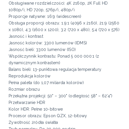
Obsługiwane rozdzielczości: 4K 2160p, 2K Full HD
1080p/i, HD 720p, 576p/i, 480p/i
Proporcje natywne: 16:9 (widescreen)
Obsługa proporcji obrazu: 1.9:1 (4096 x 2160), 21:9 (2560
x 1080), 4:3 (1600 x 1200), 3:2 (720 x 480), 5:4 (720 x 576)
Jasność i kontrast
Jasność kolorów: 3300 lumenów (IDMS)
Jasność bieli: 3300 lumenów (ISO)
Współczynnik kontrastu: Ponad 5 000 000:1 (z
dynamicznym kontrastem)
Balans bieli: 13-punktowa regulacja temperatury
Reprodukcja kolorów
Pełna paleta (do 1,07 miliarda kolorów)
Rozmiar obrazu
Przekątna projekcji: 50" – 300" (odległość 58" – 62'4")
Przetwarzanie HDR
Kolor HDR: Pełne 10-bitowe
Procesor obrazu: Epson QZX, 12-bitowy
Żywotność źródła światła
Tryb normalny: Do 20 000 godzin