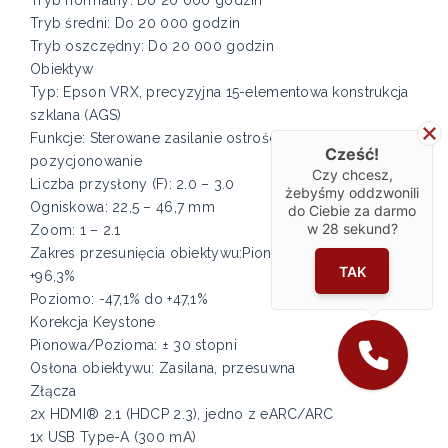
Tryb średni: Do 20 000 godzin
Tryb oszczędny: Do 20 000 godzin
Obiektyw
Typ: Epson VRX, precyzyjna 15-elementowa konstrukcja
szklana (AGS)
Funkcje: Sterowane zasilanie ostrości, zoom optyczny,
Cześć!
pozycjonowanie
Czy chcesz,
Liczba przysłony (F): 2.0 – 3.0
żebyśmy oddzwonili
Ogniskowa: 22,5 – 46,7 mm
do Ciebie za darmo
w
28
sekund?
Zoom: 1 – 2.1
Zakres przesunięcia obiektywu:Pionowo: -96,3% do
TAK
+96,3%
Poziomo: -47,1% do +47,1%
Korekcja Keystone
Pionowa/Pozioma: ± 30 stopni
Osłona obiektywu: Zasilana, przesuwna
Złącza
2x HDMI® 2.1 (HDCP 2.3), jedno z eARC/ARC
1x USB Type-A (300 mA)