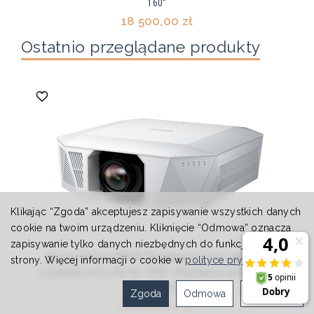
160”
18 500,00 zł
Ostatnio przeglądane produkty
Klikając “Zgoda” akceptujesz zapisywanie wszystkich danych
cookie na twoim urządzeniu. Kliknięcie “Odmowa” oznacza
zapisywanie tylko danych niezbędnych do funkcjonowania
Epson EH-QL3000W Wyjątkowo jasny obraz w
strony. Więcej informacji o cookie w
polityce prywatności
.
rozdzielczości 4K do 1000” Wymienne obiektywy
(0.34-7.16:1)
Zgoda
Odmowa
Ustawienia
66 304,00 zł