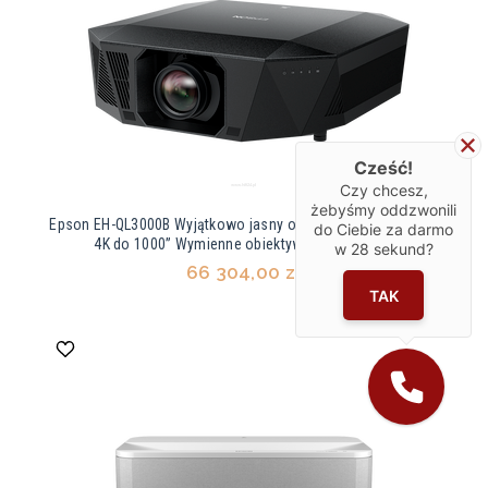
Cześć!
Czy chcesz,
żebyśmy oddzwonili
Epson EH-QL3000B Wyjątkowo jasny obraz w rozdzielczości
do Ciebie za darmo
4K do 1000” Wymienne obiektywy (0.34-7.16:1)
w
28
sekund?
66 304,00 zł
TAK