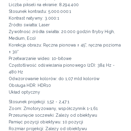
Liczba pikseli na ekranie: 8.294.400
Stosunek kontrastu: 5.000.000:1
Kontrast natywny: 3.000:1
Źródło światła: Laser
Żywotność źródła światła: 20.000 godzin (tryby High,
Medium, Eco)
Korekcja obrazu: Ręczna pionowa ± 45°, ręczna pozioma
± 30°
Przetwarzanie wideo: 10-bitowe
Częstotliwość odświeżania pionowego (2D): 384 Hz -
480 Hz
Odwzorowanie kolorów: do 1,07 mld kolorów
Obsługa HDR: HDR10
Układ optyczny
Stosunek projekcji: 1,52 - 2,47:1
Zoom: Zmotoryzowany, współczynnik 1-1,61
Przesunięcie soczewki: Zależy od obiektywu
Pamięć pozycji obiektywu: 10 pozycji
Rozmiar projekcji: Zależy od obiektywu