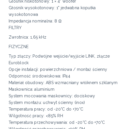
Głośnik niskotonowy: 1 × 4" woofer
Głośnik wysokotonowy: 1" jedwabna kopułka
wysokotonowa
Impedancja nominalna: 8 Ω
FILTRY
Zwrotnica: 1,65 kHz
FIZYCZNE
Typ złączy: Podwójne wejście/wyjście LINK, złącze
Euroblock
Opcje instalacji: powierzchniowa / montaż ścienny
Odporność środowiskowa: IP44
Materiał obudowy: ABS wzmacniany włóknem szklanym
Maskownica: aluminium
System mocowania maskownicy: dociskowy
System montażu: uchwyt ścienny (inox)
Temperatura pracy: od -20°C do +70°C
Wilgotność pracy: <85% RH
Temperatura przechowywania: od -20°C do +70°C
Wilgotność przechowywania: <90% RH