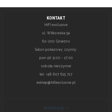
KONTAKT
HiFI exclusive
ul. Witkowska 5a
62-200 Gniezno
Salon pokazowy czynny:
pon-pt: 9:00 - 17:00
sobota nieczynne
tel. +48 607 615 717
esklep@hifiexclusive.pl
Informacje