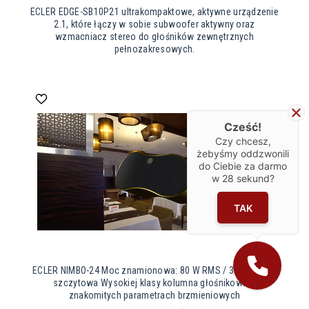
ECLER EDGE-SB10P21 ultrakompaktowe, aktywne urządzenie
2.1, które łączy w sobie subwoofer aktywny oraz
wzmacniacz stereo do głośników zewnętrznych
pełnozakresowych.
Cześć!
Czy chcesz,
żebyśmy oddzwonili
do Ciebie za darmo
w
28
sekund?
TAK
ECLER NIMBO-24 Moc znamionowa: 80 W RMS / 320 IP44, W
szczytowa Wysokiej klasy kolumna głośnikowa o
znakomitych parametrach brzmieniowych